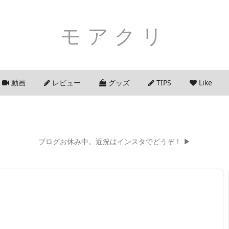
モアクリ
動画
レビュー
グッズ
TIPS
Like
ブログお休み中。近況はインスタでどうぞ！ ▶