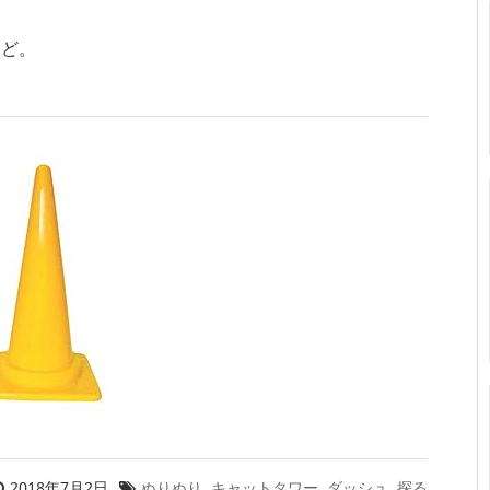
けど。
2018年7月2日
ぬりぬり
,
キャットタワー
,
ダッシュ
,
探る