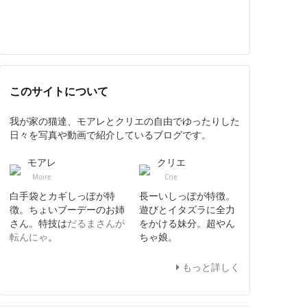
このサイトについて
我が家の猫達、モアレとクリエの自由でゆったりした
日々を写真や動画で紹介しているブログです。
モアレ
クリエ
Moire
Crie
白手袋とカギしっぽが特
長ーいしっぽが特徴。
徴。ちょいブーデーのお姉
遊びとイタズラに全力
さん。特技は
だるまさんが
をかける妹分。超やん
転んにゃ
。
ちゃ娘。
もっと詳しく