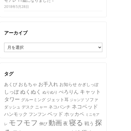
モアレ 11歳になりました！
2018年5月28日
アーカイブ
ア
ー
カ
イ
ブ
タグ
おもちゃ
お手入れ
あくび
お知らせ
かぎしっぽ
キャット
ぬくぬく
しっぽ
ぺろりん
ぬりぬり
タワー
ジェット耳
ソファ
グルーミング
ジャンプ
ネコベッド
ネコパンチ
デスク
ニャー
ダッシュ
ベッド
ホッカペ
ハンモック
フンフン
ミニモア
モフモフ
寝る
探
動画
夜
戦う
伸び
レ