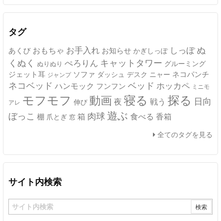
カ
イ
ブ
タグ
ぬ
おもちゃ
お手入れ
しっぽ
あくび
お知らせ
かぎしっぽ
キャットタワー
くぬく
ぺろりん
グルーミング
ぬりぬり
ジェット耳
ソファ
ネコパンチ
デスク
ニャー
ダッシュ
ジャンプ
ネコベッド
ベッド
ホッカペ
ハンモック
フンフン
ミニモ
モフモフ
寝る
探る
動画
日向
夜
戦う
伸び
アレ
遊ぶ
ぼっこ
肉球
箱
食べる
香箱
棚
爪とぎ
窓
全てのタグを見る
サイト内検索