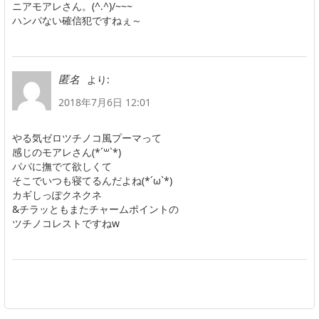
ニアモアレさん。(^.^)/~~~
ハンパない確信犯ですねぇ～
より:
匿名
2018年7月6日 12:01
やる気ゼロツチノコ風プーマって
感じのモアレさん(*´꒳`*)
パパに撫でて欲しくて
そこでいつも寝てるんだよね(*´ω`*)
カギしっぽクネクネ
&チラッともまたチャームポイントの
ツチノコレストですねw