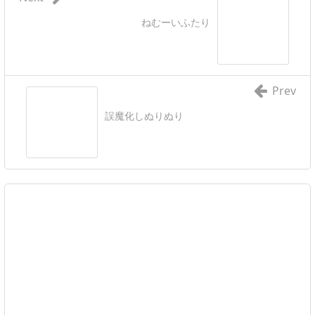
ねむーいふたり
Prev
誤魔化しぬりぬり