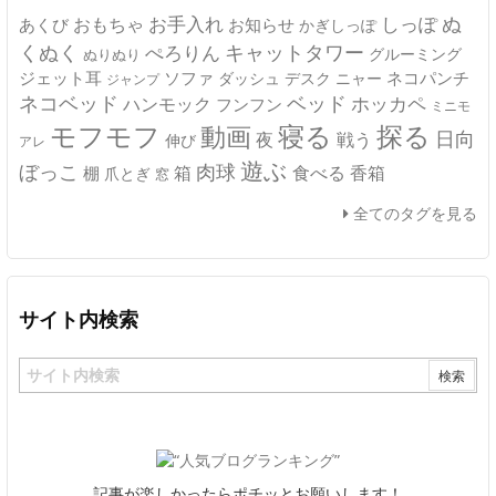
ぬ
おもちゃ
お手入れ
しっぽ
あくび
お知らせ
かぎしっぽ
キャットタワー
くぬく
ぺろりん
グルーミング
ぬりぬり
ジェット耳
ソファ
ネコパンチ
デスク
ニャー
ダッシュ
ジャンプ
ネコベッド
ベッド
ホッカペ
ハンモック
フンフン
ミニモ
モフモフ
寝る
探る
動画
日向
夜
戦う
伸び
アレ
遊ぶ
ぼっこ
肉球
箱
食べる
香箱
棚
爪とぎ
窓
全てのタグを見る
サイト内検索
記事が楽しかったらポチッとお願いします！