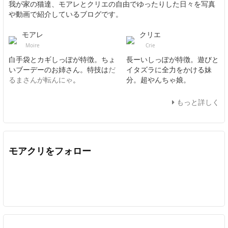
我が家の猫達、モアレとクリエの自由でゆったりした日々を写真
や動画で紹介しているブログです。
モアレ
クリエ
Moire
Crie
白手袋とカギしっぽが特徴。ちょ
長ーいしっぽが特徴。遊びと
いブーデーのお姉さん。特技は
だ
イタズラに全力をかける妹
るまさんが転んにゃ
。
分。超やんちゃ娘。
もっと詳しく
モアクリをフォロー
Twitter
Facebook
Feedly
YouTube
ニコニコ動画
In