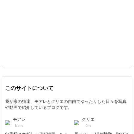
このサイトについて
我が家の猫達、モアレとクリエの自由でゆったりした日々を写真
や動画で紹介しているブログです。
モアレ
クリエ
Moire
Crie
白手袋とカギしっぽが特徴。ちょ
長ーいしっぽが特徴。遊びと