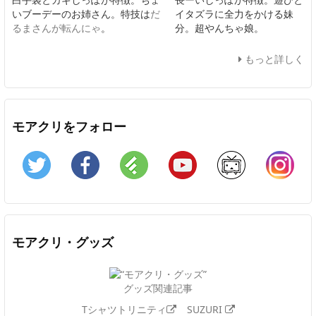
いブーデーのお姉さん。特技は
だ
イタズラに全力をかける妹
るまさんが転んにゃ
。
分。超やんちゃ娘。
もっと詳しく
モアクリをフォロー
Twitter
Facebook
Feedly
YouTube
ニコニコ動画
In
モアクリ・グッズ
グッズ関連記事
Tシャツトリニティ
SUZURI