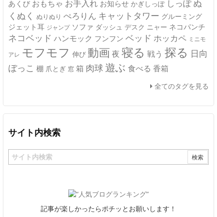
ぬ
おもちゃ
お手入れ
しっぽ
あくび
お知らせ
かぎしっぽ
キャットタワー
くぬく
ぺろりん
グルーミング
ぬりぬり
ジェット耳
ソファ
ネコパンチ
デスク
ニャー
ダッシュ
ジャンプ
ネコベッド
ベッド
ホッカペ
ハンモック
フンフン
ミニモ
モフモフ
寝る
探る
動画
日向
夜
戦う
伸び
アレ
遊ぶ
ぼっこ
肉球
箱
食べる
香箱
棚
爪とぎ
窓
全てのタグを見る
サイト内検索
記事が楽しかったらポチッとお願いします！