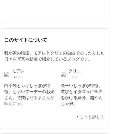
このサイトについて
我が家の猫達、モアレとクリエの自由でゆったりした
日々を写真や動画で紹介しているブログです。
モアレ
クリエ
Moire
Crie
白手袋とカギしっぽが特
長ーいしっぽが特徴。
徴。ちょいブーデーのお姉
遊びとイタズラに全力
さん。特技は
だるまさんが
をかける妹分。超やん
転んにゃ
。
ちゃ娘。
もっと詳しく