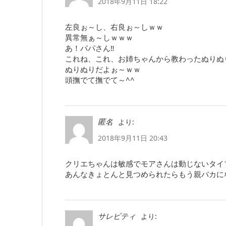
2018年9月11日 18:22
左良ぉ～し、右良ぉ～しｗｗ
異常無ぁ～しｗｗｗ
あ！パパさん‼
これね、これ、お姉ちゃんから教わったぬりぬ
ぬりぬりだよぉ～ｗｗ
頭撫でて撫でて～^^
より:
匿名
2018年9月11日 20:43
クリエちゃんは敏感でモアさんは動じないタイ
あんなきょとんと見つめられたらもう親バカに
より:
サレビティ