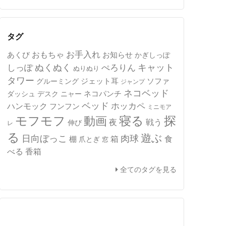
カ
イ
ブ
タグ
おもちゃ
お手入れ
あくび
お知らせ
かぎしっぽ
キャット
ぬくぬく
しっぽ
ぺろりん
ぬりぬり
タワー
ジェット耳
ソファ
グルーミング
ジャンプ
ネコベッド
ネコパンチ
デスク
ニャー
ダッシュ
ベッド
ホッカペ
ハンモック
フンフン
ミニモア
モフモフ
寝る
探
動画
夜
戦う
伸び
レ
る
遊ぶ
日向ぼっこ
肉球
箱
食
棚
爪とぎ
窓
べる
香箱
全てのタグを見る