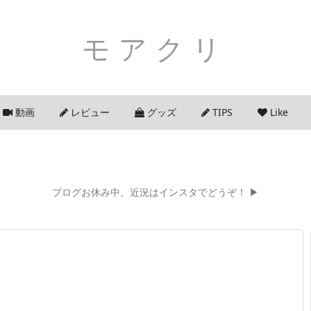
モアクリ
動画
レビュー
グッズ
TIPS
Like
ブログお休み中。近況はインスタでどうぞ！ ▶