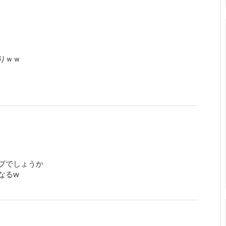
りｗｗ
プでしょうか
なるw