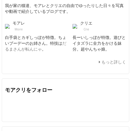
我が家の猫達、モアレとクリエの自由でゆったりした日々を写真
や動画で紹介しているブログです。
モアレ
クリエ
Moire
Crie
白手袋とカギしっぽが特徴。ちょ
長ーいしっぽが特徴。遊びと
いブーデーのお姉さん。特技は
だ
イタズラに全力をかける妹
るまさんが転んにゃ
。
分。超やんちゃ娘。
もっと詳しく
モアクリをフォロー
Twitter
Facebook
Feedly
YouTube
ニコニコ動画
In