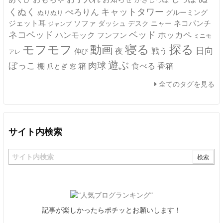
キャットタワー
くぬく
ぺろりん
グルーミング
ぬりぬり
ジェット耳
ソファ
ネコパンチ
デスク
ニャー
ダッシュ
ジャンプ
ネコベッド
ベッド
ホッカペ
ハンモック
フンフン
ミニモ
モフモフ
寝る
探る
動画
日向
夜
戦う
伸び
アレ
遊ぶ
ぼっこ
肉球
箱
食べる
香箱
棚
爪とぎ
窓
全てのタグを見る
サイト内検索
記事が楽しかったらポチッとお願いします！