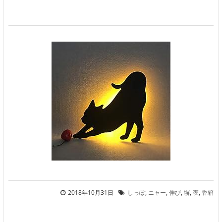
2018年10月31日
しっぽ
,
ニャー
,
伸び
,
塀
,
夜
,
香箱