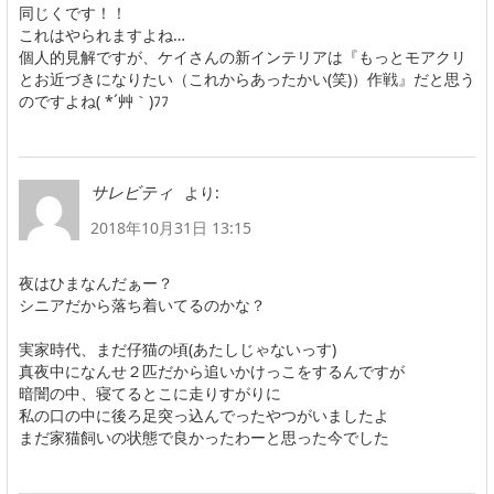
同じくです！！
これはやられますよね…
個人的見解ですが、ケイさんの新インテリアは『もっとモアクリ
とお近づきになりたい（これからあったかい(笑)）作戦』だと思う
のですよね( *´艸｀)ﾌﾌ
より:
サレビティ
2018年10月31日 13:15
夜はひまなんだぁー？
シニアだから落ち着いてるのかな？
実家時代、まだ仔猫の頃(あたしじゃないっす)
真夜中になんせ２匹だから追いかけっこをするんですが
暗闇の中、寝てるとこに走りすがりに
私の口の中に後ろ足突っ込んでったやつがいましたよ
まだ家猫飼いの状態で良かったわーと思った今でした