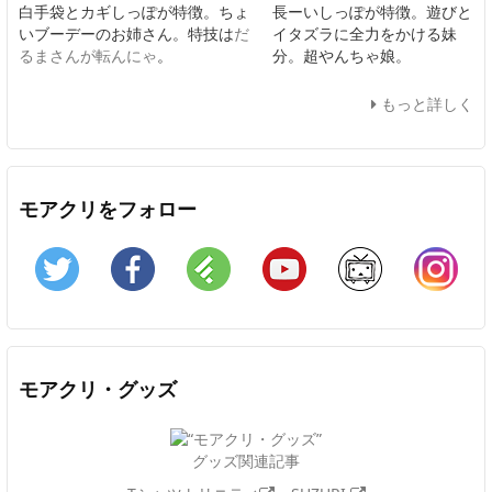
白手袋とカギしっぽが特徴。ちょ
長ーいしっぽが特徴。遊びと
いブーデーのお姉さん。特技は
だ
イタズラに全力をかける妹
るまさんが転んにゃ
。
分。超やんちゃ娘。
もっと詳しく
モアクリをフォロー
Twitter
Facebook
Feedly
YouTube
ニコニコ動画
In
モアクリ・グッズ
グッズ関連記事