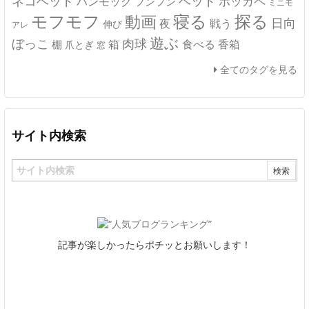
ネコベッド
ベッド
ホッカペ
ハンモック
フンフン
ミニモ
モフモフ
寝る
探る
動画
日向
夜
戦う
伸び
アレ
遊ぶ
ぼっこ
肉球
箱
食べる
香箱
棚
爪とぎ
窓
全てのタグを見る
サイト内検索
記事が楽しかったらポチッとお願いします！