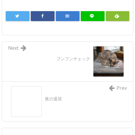
B!
Next
フンフンチェック
Prev
夜の退屈