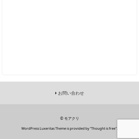
お問い合わせ
©
モアクリ
WordPress Luxeritas Theme is provided by "
Thought is free
".