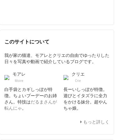
このサイトについて
我が家の猫達、モアレとクリエの自由でゆったりした
日々を写真や動画で紹介しているブログです。
モアレ
クリエ
Moire
Crie
白手袋とカギしっぽが特
長ーいしっぽが特徴。
徴。ちょいブーデーのお姉
遊びとイタズラに全力
さん。特技は
だるまさんが
をかける妹分。超やん
転んにゃ
。
ちゃ娘。
もっと詳しく