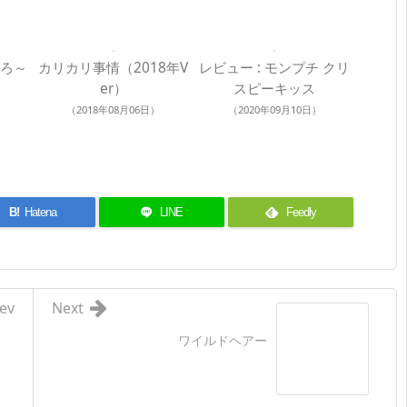
とろ～
カリカリ事情（2018年V
レビュー : モンプチ クリ
er）
スピーキッス
（2018年08月06日）
（2020年09月10日）
B!
Hatena
LINE
Feedly
ev
Next
ワイルドヘアー