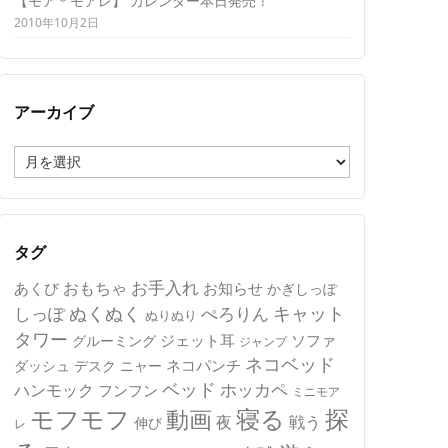
【モア＊モアレ】 カレンダー本日発売！
2010年10月2日
アーカイブ
ア
ー
カ
イ
ブ
タグ
おもちゃ
お手入れ
あくび
お知らせ
かぎしっぽ
キャット
ぬくぬく
しっぽ
ぺろりん
ぬりぬり
タワー
ジェット耳
ソファ
グルーミング
ジャンプ
ネコベッド
ネコパンチ
デスク
ニャー
ダッシュ
ベッド
ホッカペ
ハンモック
フンフン
ミニモア
モフモフ
寝る
探
動画
夜
戦う
伸び
レ