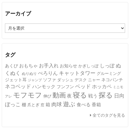
アーカイブ
ア
ー
カ
イ
ブ
タグ
ぬ
おもちゃ
お手入れ
しっぽ
あくび
お知らせ
かぎしっぽ
キャットタワー
くぬく
ぺろりん
グルーミング
ぬりぬり
ジェット耳
ソファ
ネコパンチ
デスク
ニャー
ダッシュ
ジャンプ
ネコベッド
ベッド
ホッカペ
ハンモック
フンフン
ミニモ
モフモフ
寝る
探る
動画
日向
夜
戦う
伸び
アレ
遊ぶ
ぼっこ
肉球
箱
食べる
香箱
棚
爪とぎ
窓
全てのタグを見る