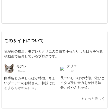
このサイトについて
我が家の猫達、モアレとクリエの自由でゆったりした日々を写真
や動画で紹介しているブログです。
クリエ
モアレ
Crie
Moire
長ーいしっぽが特徴。遊びと
白手袋とカギしっぽが特徴。ちょ
イタズラに全力をかける妹
いブーデーのお姉さん。特技は
だ
分。超やんちゃ娘。
るまさんが転んにゃ
。
もっと詳しく