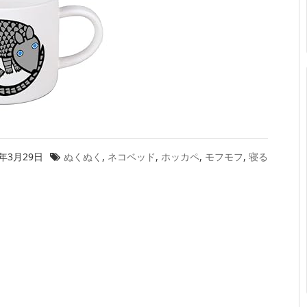
9年3月29日
ぬくぬく
,
ネコベッド
,
ホッカペ
,
モフモフ
,
寝る