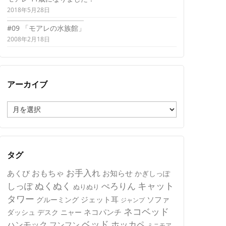
2018年5月28日
#09 「モアレの水族館」
2008年2月18日
アーカイブ
ア
ー
カ
イ
ブ
タグ
おもちゃ
お手入れ
あくび
お知らせ
かぎしっぽ
キャット
ぬくぬく
しっぽ
ぺろりん
ぬりぬり
タワー
ジェット耳
ソファ
グルーミング
ジャンプ
ネコベッド
ネコパンチ
デスク
ニャー
ダッシュ
ベッド
ホッカペ
ハンモック
フンフン
ミニモア