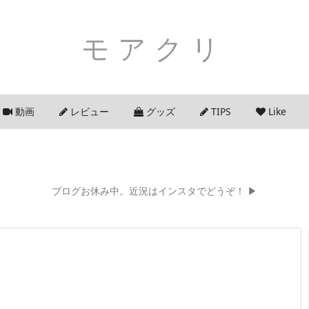
モアクリ
動画
レビュー
グッズ
TIPS
Like
ブログお休み中。近況はインスタでどうぞ！ ▶