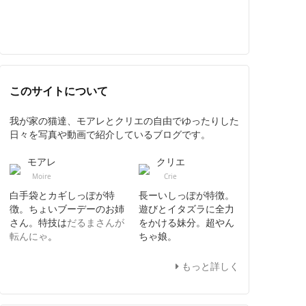
このサイトについて
我が家の猫達、モアレとクリエの自由でゆったりした
日々を写真や動画で紹介しているブログです。
モアレ
クリエ
Moire
Crie
白手袋とカギしっぽが特
長ーいしっぽが特徴。
徴。ちょいブーデーのお姉
遊びとイタズラに全力
さん。特技は
だるまさんが
をかける妹分。超やん
転んにゃ
。
ちゃ娘。
もっと詳しく