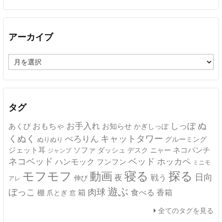
アーカイブ
ア
ー
カ
イ
ブ
タグ
ぬ
おもちゃ
お手入れ
しっぽ
あくび
お知らせ
かぎしっぽ
キャットタワー
くぬく
ぺろりん
グルーミング
ぬりぬり
ジェット耳
ソファ
ネコパンチ
デスク
ニャー
ダッシュ
ジャンプ
ネコベッド
ベッド
ホッカペ
ハンモック
フンフン
ミニモ
モフモフ
寝る
探る
動画
日向
夜
戦う
伸び
アレ
遊ぶ
ぼっこ
肉球
箱
食べる
香箱
棚
爪とぎ
窓
全てのタグを見る