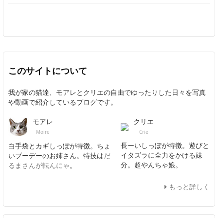
このサイトについて
我が家の猫達、モアレとクリエの自由でゆったりした日々を写真
や動画で紹介しているブログです。
クリエ
モアレ
Crie
Moire
長ーいしっぽが特徴。遊びと
白手袋とカギしっぽが特徴。ちょ
イタズラに全力をかける妹
いブーデーのお姉さん。特技は
だ
分。超やんちゃ娘。
るまさんが転んにゃ
。
もっと詳しく