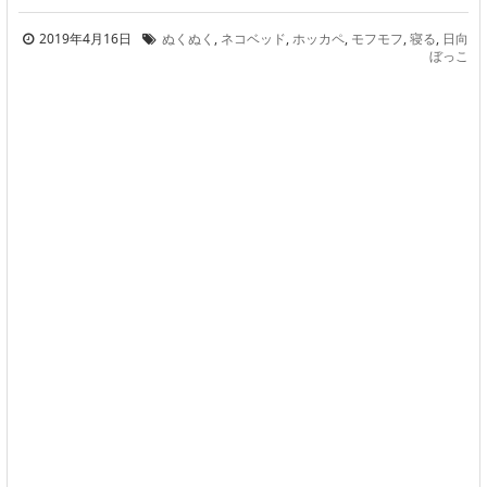
2019年4月16日
ぬくぬく
,
ネコベッド
,
ホッカペ
,
モフモフ
,
寝る
,
日向
ぼっこ