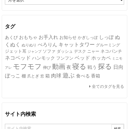
ー
カ
イ
ブ
タグ
ぬ
おもちゃ
お手入れ
しっぽ
あくび
お知らせ
かぎしっぽ
キャットタワー
くぬく
ぺろりん
グルーミング
ぬりぬり
ジェット耳
ソファ
ネコパンチ
デスク
ニャー
ダッシュ
ジャンプ
ネコベッド
ベッド
ホッカペ
ハンモック
フンフン
ミニモ
モフモフ
寝る
探る
動画
日向
夜
戦う
伸び
アレ
遊ぶ
ぼっこ
肉球
箱
食べる
香箱
棚
爪とぎ
窓
全てのタグを見る
サイト内検索