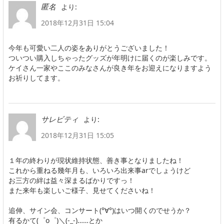
より:
匿名
2018年12月31日 15:04
今年も可愛い二人の姿をありがとうございました！
ついつい購入しちゃったグッズが年明けに届くのが楽しみです。
ケイさん一家やここのみなさんが良き年をお迎えになりますよう
お祈りしてます。
より:
サレビティ
2018年12月31日 15:05
１年の終わりが現状維持状態、善き事となりましたね！
これから重ねる幾年月も、いろいろ出来事arでしょうけど
お三方の絆は益々深まるばかりですっ！
また来年も楽しいご様子、見せてくださいね！
追伸、サイン会、コンサート(°∀°)はいつ開くのでせうか？
有るかて(゜o゜)＼(-_-)……とか