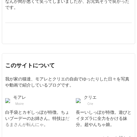
なんか間が悪くて笑ってしまいましたが、お元気そうで良かった
です。
このサイトについて
我が家の猫達、モアレとクリエの自由でゆったりした日々を写真
や動画で紹介しているブログです。
モアレ
クリエ
Moire
Crie
白手袋とカギしっぽが特徴。ちょ
長ーいしっぽが特徴。遊びと
いブーデーのお姉さん。特技は
だ
イタズラに全力をかける妹
るまさんが転んにゃ
。
分。超やんちゃ娘。