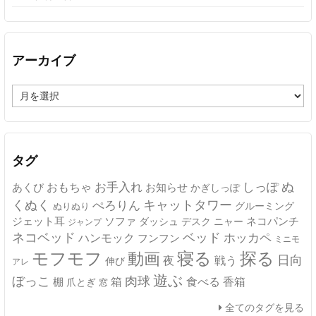
アーカイブ
ア
ー
カ
イ
ブ
タグ
ぬ
おもちゃ
お手入れ
しっぽ
あくび
お知らせ
かぎしっぽ
キャットタワー
くぬく
ぺろりん
グルーミング
ぬりぬり
ジェット耳
ソファ
ネコパンチ
デスク
ニャー
ダッシュ
ジャンプ
ネコベッド
ベッド
ホッカペ
ハンモック
フンフン
ミニモ
モフモフ
寝る
探る
動画
日向
夜
戦う
伸び
アレ
遊ぶ
ぼっこ
肉球
箱
食べる
香箱
棚
爪とぎ
窓
全てのタグを見る