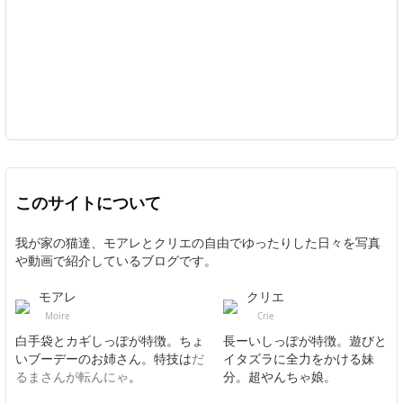
このサイトについて
我が家の猫達、モアレとクリエの自由でゆったりした日々を写真
や動画で紹介しているブログです。
モアレ
クリエ
Moire
Crie
白手袋とカギしっぽが特徴。ちょ
長ーいしっぽが特徴。遊びと
いブーデーのお姉さん。特技は
だ
イタズラに全力をかける妹
るまさんが転んにゃ
。
分。超やんちゃ娘。