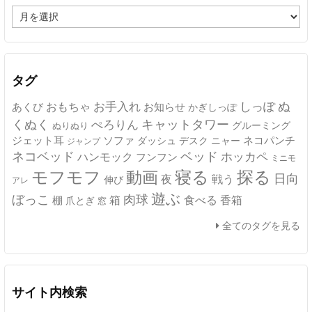
ア
ー
カ
イ
ブ
タグ
ぬ
おもちゃ
お手入れ
しっぽ
あくび
お知らせ
かぎしっぽ
キャットタワー
くぬく
ぺろりん
グルーミング
ぬりぬり
ジェット耳
ソファ
ネコパンチ
デスク
ニャー
ダッシュ
ジャンプ
ネコベッド
ベッド
ホッカペ
ハンモック
フンフン
ミニモ
モフモフ
寝る
探る
動画
日向
夜
戦う
伸び
アレ
遊ぶ
ぼっこ
肉球
箱
食べる
香箱
棚
爪とぎ
窓
全てのタグを見る
サイト内検索