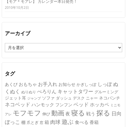
【モア＊モアレ】 カレンダー本日発売！
2010年10月2日
アーカイブ
ア
ー
カ
イ
ブ
タグ
ぬ
おもちゃ
お手入れ
しっぽ
あくび
お知らせ
かぎしっぽ
キャットタワー
くぬく
ぺろりん
グルーミング
ぬりぬり
ジェット耳
ソファ
ネコパンチ
デスク
ニャー
ダッシュ
ジャンプ
ネコベッド
ベッド
ホッカペ
ハンモック
フンフン
ミニモ
モフモフ
寝る
探る
動画
日向
夜
戦う
伸び
アレ
遊ぶ
ぼっこ
肉球
箱
食べる
香箱
棚
爪とぎ
窓