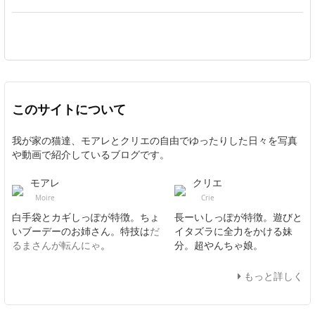
このサイトについて
我が家の猫達、モアレとクリエの自由でゆったりした日々を写真
や動画で紹介しているブログです。
モアレ
クリエ
Moire
Crie
白手袋とカギしっぽが特徴。ちょ
長ーいしっぽが特徴。遊びと
いブーデーのお姉さん。特技は
だ
イタズラに全力をかける妹
るまさんが転んにゃ
。
分。超やんちゃ娘。
もっと詳しく