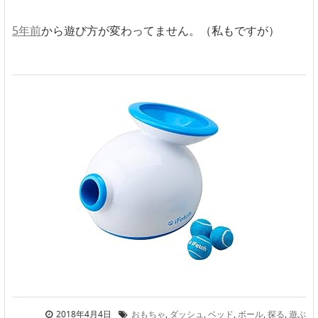
5年前
から遊び方が変わってません。（私もですが）
2018年4月4日
おもちゃ
,
ダッシュ
,
ベッド
,
ボール
,
探る
,
遊ぶ