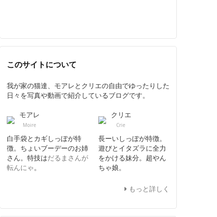
このサイトについて
我が家の猫達、モアレとクリエの自由でゆったりした
日々を写真や動画で紹介しているブログです。
モアレ
クリエ
Moire
Crie
白手袋とカギしっぽが特
長ーいしっぽが特徴。
徴。ちょいブーデーのお姉
遊びとイタズラに全力
さん。特技は
だるまさんが
をかける妹分。超やん
転んにゃ
。
ちゃ娘。
もっと詳しく