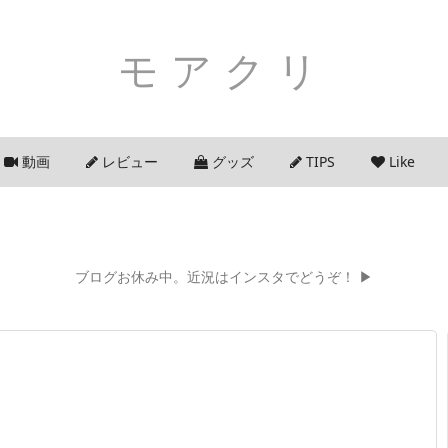
モアクリ
動画
レビュー
グッズ
TIPS
Like
ブログお休み中。近況はインスタでどうぞ！ ▶