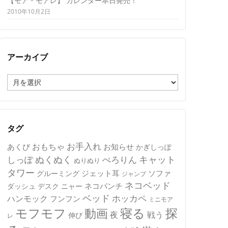
【モア＊モアレ】 カレンダー本日発売！
2010年10月2日
アーカイブ
ア
ー
カ
イ
ブ
タグ
おもちゃ
お手入れ
あくび
お知らせ
かぎしっぽ
キャット
ぬくぬく
しっぽ
ぺろりん
ぬりぬり
タワー
ジェット耳
ソファ
グルーミング
ジャンプ
ネコベッド
ネコパンチ
デスク
ニャー
ダッシュ
ベッド
ホッカペ
ハンモック
フンフン
ミニモア
モフモフ
寝る
探
動画
夜
戦う
伸び
レ