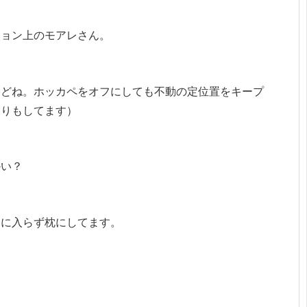
ション上のモアレさん。
けどね。ホッカペをオフにしても不動の定位置をキープ
たりもしてます）
かい？
中に入らず枕にしてます。