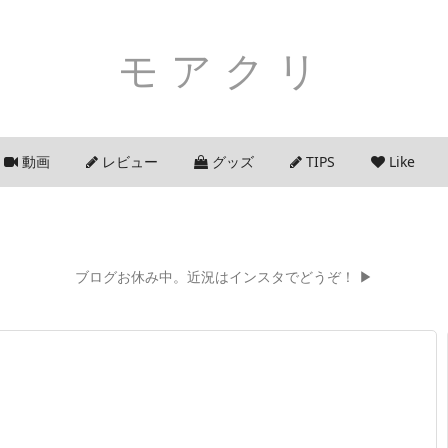
モアクリ
動画
レビュー
グッズ
TIPS
Like
ブログお休み中。近況はインスタでどうぞ！ ▶