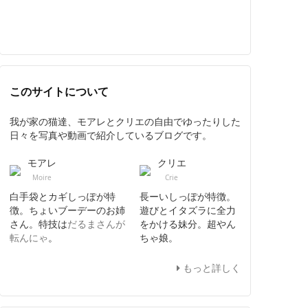
このサイトについて
我が家の猫達、モアレとクリエの自由でゆったりした
日々を写真や動画で紹介しているブログです。
モアレ
クリエ
Moire
Crie
白手袋とカギしっぽが特
長ーいしっぽが特徴。
徴。ちょいブーデーのお姉
遊びとイタズラに全力
さん。特技は
だるまさんが
をかける妹分。超やん
転んにゃ
。
ちゃ娘。
もっと詳しく