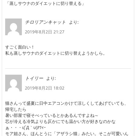
「蒸しサウナのダイエットに切り替える」
より:
チロリアンキャット
2019年8月2日 21:27
すごく面白い！
私も蒸しサウナのダイエットに切り替えようかしら。
より:
トイリー
2019年8月2日 18:02
猫さんって盛夏に日中エアコンかけて涼しくしてあげていても、
帰宅したら
暑い部屋で寝そべっているとかあるんですよね～
芯が冷える冷気よりも仄かにでも温かい方が好きなのかな
ぁ・・・ι(´Д｀υ)ｱﾂｨｰ
モア姐さん、ほんとうに「アザラシ猫」みたい。そこが可愛いん