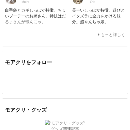
Moire
Crie
白手袋とカギしっぽが特徴。ちょ
長ーいしっぽが特徴。遊びと
いブーデーのお姉さん。特技は
だ
イタズラに全力をかける妹
るまさんが転んにゃ
。
分。超やんちゃ娘。
もっと詳しく
モアクリをフォロー
Twitter
Facebook
Feedly
YouTube
ニコニコ動画
In
モアクリ・グッズ
グッズ関連記事