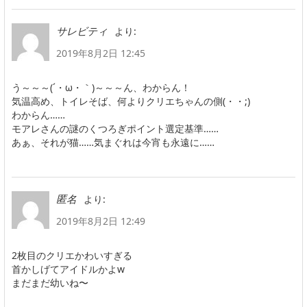
より:
サレビティ
2019年8月2日 12:45
う～～～(´・ω・｀)～～～ん、わからん！
気温高め、トイレそば、何よりクリエちゃんの側(・・;)
わからん……
モアレさんの謎のくつろぎポイント選定基準……
あぁ、それが猫……気まぐれは今宵も永遠に……
より:
匿名
2019年8月2日 12:49
2枚目のクリエかわいすぎる
首かしげてアイドルかよw
まだまだ幼いね〜