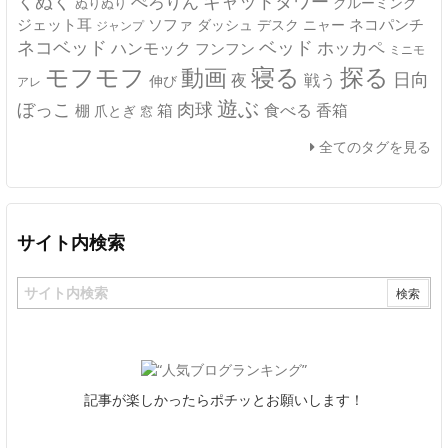
キャットタワー
くぬく
ぺろりん
グルーミング
ぬりぬり
ジェット耳
ソファ
ネコパンチ
デスク
ニャー
ダッシュ
ジャンプ
ネコベッド
ベッド
ホッカペ
ハンモック
フンフン
ミニモ
モフモフ
寝る
探る
動画
日向
夜
戦う
伸び
アレ
遊ぶ
ぼっこ
肉球
箱
食べる
香箱
棚
爪とぎ
窓
全てのタグを見る
サイト内検索
記事が楽しかったらポチッとお願いします！