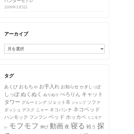
ハンターモアレ
2009年3月5日
アーカイブ
ア
ー
カ
イ
ブ
タグ
おもちゃ
お手入れ
あくび
お知らせ
かぎしっぽ
キャット
ぬくぬく
しっぽ
ぺろりん
ぬりぬり
タワー
ジェット耳
ソファ
グルーミング
ジャンプ
ネコベッド
ネコパンチ
デスク
ニャー
ダッシュ
ベッド
ホッカペ
ハンモック
フンフン
ミニモア
モフモフ
寝る
探
動画
夜
戦う
伸び
レ