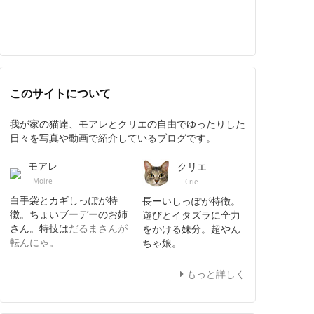
このサイトについて
我が家の猫達、モアレとクリエの自由でゆったりした
日々を写真や動画で紹介しているブログです。
モアレ
クリエ
Moire
Crie
白手袋とカギしっぽが特
長ーいしっぽが特徴。
徴。ちょいブーデーのお姉
遊びとイタズラに全力
さん。特技は
だるまさんが
をかける妹分。超やん
転んにゃ
。
ちゃ娘。
もっと詳しく