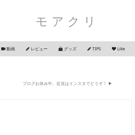
モアクリ
動画
レビュー
グッズ
TIPS
Like
ブログお休み中。近況はインスタでどうぞ！ ▶