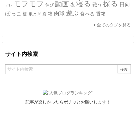
モフモフ
寝る
探る
動画
日向
夜
戦う
伸び
アレ
遊ぶ
ぼっこ
肉球
箱
食べる
香箱
棚
爪とぎ
窓
全てのタグを見る
サイト内検索
記事が楽しかったらポチッとお願いします！