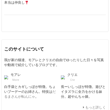
本当は仲良し
このサイトについて
我が家の猫達、モアレとクリエの自由でゆったりした日々を写真
や動画で紹介しているブログです。
モアレ
クリエ
Moire
Crie
白手袋とカギしっぽが特徴。ちょ
長ーいしっぽが特徴。遊びと
いブーデーのお姉さん。特技は
だ
イタズラに全力をかける妹
るまさんが転んにゃ
。
分。超やんちゃ娘。
もっと詳しく