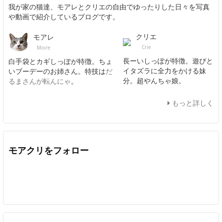
我が家の猫達、モアレとクリエの自由でゆったりした日々を写真
や動画で紹介しているブログです。
クリエ
モアレ
Crie
Moire
長ーいしっぽが特徴。遊びと
白手袋とカギしっぽが特徴。ちょ
イタズラに全力をかける妹
いブーデーのお姉さん。特技は
だ
分。超やんちゃ娘。
るまさんが転んにゃ
。
もっと詳しく
モアクリをフォロー
Twitter
Facebook
Feedly
YouTube
ニコニコ動画
In