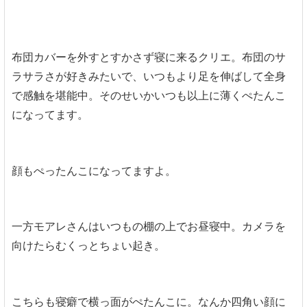
布団カバーを外すとすかさず寝に来るクリエ。布団のサ
ラサラさが好きみたいで、いつもより足を伸ばして全身
で感触を堪能中。そのせいかいつも以上に薄くぺたんこ
になってます。
顔もぺったんこになってますよ。
一方モアレさんはいつもの棚の上でお昼寝中。カメラを
向けたらむくっとちょい起き。
こちらも寝癖で横っ面がぺたんこに。なんか四角い顔に