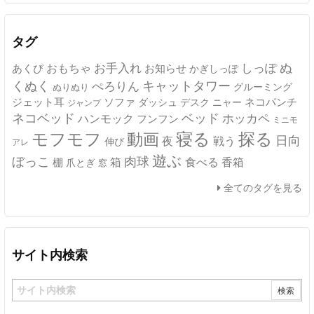
カ
イ
ブ
タグ
ぬ
おもちゃ
お手入れ
しっぽ
あくび
お知らせ
かぎしっぽ
キャットタワー
くぬく
ぺろりん
グルーミング
ぬりぬり
ジェット耳
ソファ
ネコパンチ
デスク
ニャー
ダッシュ
ジャンプ
ネコベッド
ベッド
ホッカペ
ハンモック
フンフン
ミニモ
モフモフ
寝る
探る
動画
日向
夜
戦う
伸び
アレ
遊ぶ
ぼっこ
肉球
箱
食べる
香箱
棚
爪とぎ
窓
全てのタグを見る
サイト内検索