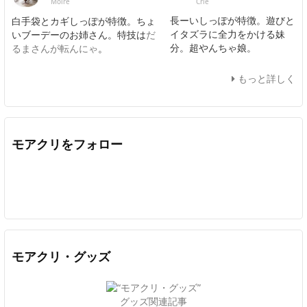
Crie
Moire
長ーいしっぽが特徴。遊びと
白手袋とカギしっぽが特徴。ちょ
イタズラに全力をかける妹
いブーデーのお姉さん。特技は
だ
分。超やんちゃ娘。
るまさんが転んにゃ
。
もっと詳しく
モアクリをフォロー
Twitter
Facebook
Feedly
YouTube
ニコニコ動画
In
モアクリ・グッズ
グッズ関連記事