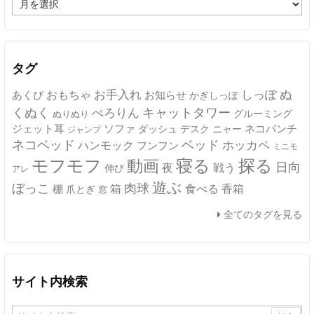
ー
カ
イ
ブ
タグ
ぬ
おもちゃ
お手入れ
しっぽ
あくび
お知らせ
かぎしっぽ
キャットタワー
くぬく
ぺろりん
グルーミング
ぬりぬり
ジェット耳
ソファ
ネコパンチ
デスク
ニャー
ダッシュ
ジャンプ
ネコベッド
ベッド
ホッカペ
ハンモック
フンフン
ミニモ
モフモフ
寝る
探る
動画
日向
夜
戦う
伸び
アレ
遊ぶ
ぼっこ
肉球
箱
食べる
香箱
棚
爪とぎ
窓
全てのタグを見る
サイト内検索