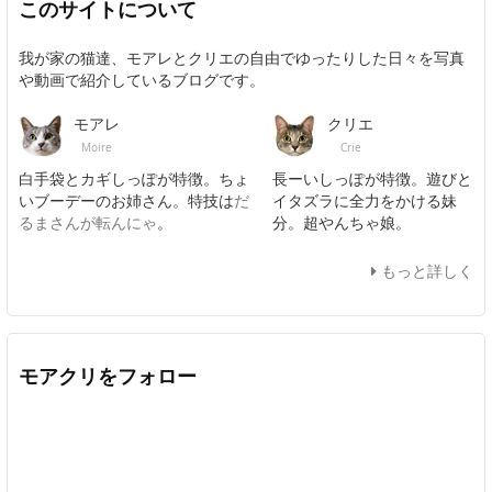
このサイトについて
我が家の猫達、モアレとクリエの自由でゆったりした日々を写真
や動画で紹介しているブログです。
モアレ
クリエ
Moire
Crie
白手袋とカギしっぽが特徴。ちょ
長ーいしっぽが特徴。遊びと
いブーデーのお姉さん。特技は
だ
イタズラに全力をかける妹
るまさんが転んにゃ
。
分。超やんちゃ娘。
もっと詳しく
モアクリをフォロー
Twitter
Facebook
Feedly
YouTube
ニコニコ動画
In