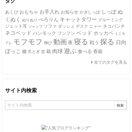
タグ
ぬ
おもちゃ
お手入れ
しっぽ
あくび
お知らせ
かぎしっぽ
キャットタワー
くぬく
ぺろりん
グルーミング
ぬりぬり
ジェット耳
ソファ
ネコパンチ
デスク
ニャー
ダッシュ
ジャンプ
ネコベッド
ベッド
ホッカペ
ハンモック
フンフン
ミニモ
モフモフ
寝る
探る
動画
日向
夜
戦う
伸び
アレ
遊ぶ
ぼっこ
肉球
箱
食べる
香箱
棚
爪とぎ
窓
全てのタグを見る
サイト内検索