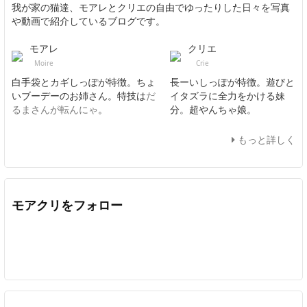
我が家の猫達、モアレとクリエの自由でゆったりした日々を写真
や動画で紹介しているブログです。
モアレ
クリエ
Moire
Crie
白手袋とカギしっぽが特徴。ちょ
長ーいしっぽが特徴。遊びと
いブーデーのお姉さん。特技は
だ
イタズラに全力をかける妹
るまさんが転んにゃ
。
分。超やんちゃ娘。
もっと詳しく
モアクリをフォロー
Twitter
Facebook
Feedly
YouTube
ニコニコ動画
In