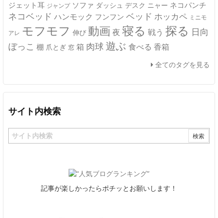
ジェット耳
ソファ
ネコパンチ
デスク
ニャー
ダッシュ
ジャンプ
ネコベッド
ベッド
ホッカペ
ハンモック
フンフン
ミニモ
モフモフ
寝る
探る
動画
日向
夜
戦う
伸び
アレ
遊ぶ
ぼっこ
肉球
箱
食べる
香箱
棚
爪とぎ
窓
全てのタグを見る
サイト内検索
記事が楽しかったらポチッとお願いします！