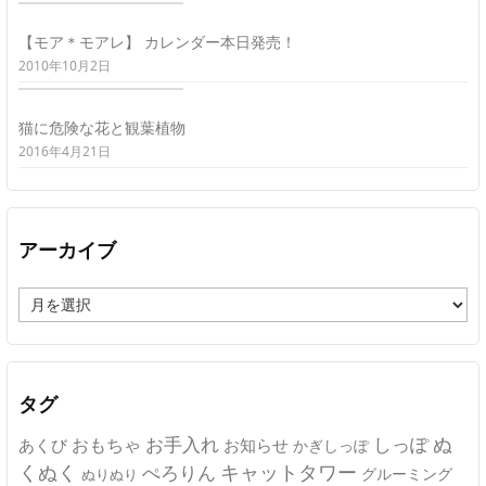
【モア＊モアレ】 カレンダー本日発売！
2010年10月2日
猫に危険な花と観葉植物
2016年4月21日
アーカイブ
ア
ー
カ
イ
ブ
タグ
ぬ
おもちゃ
お手入れ
しっぽ
あくび
お知らせ
かぎしっぽ
キャットタワー
くぬく
ぺろりん
グルーミング
ぬりぬり