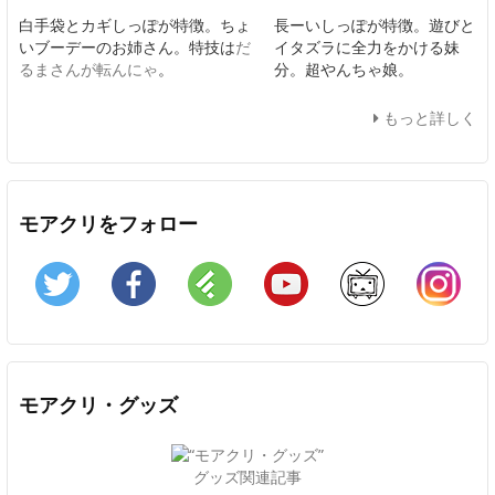
白手袋とカギしっぽが特徴。ちょ
長ーいしっぽが特徴。遊びと
いブーデーのお姉さん。特技は
だ
イタズラに全力をかける妹
るまさんが転んにゃ
。
分。超やんちゃ娘。
もっと詳しく
モアクリをフォロー
Twitter
Facebook
Feedly
YouTube
ニコニコ動画
In
モアクリ・グッズ
グッズ関連記事