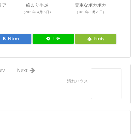
リア
絡まり手足
貴重なポカポカ
（2019年04月05日）
（2019年10月23日）
B!
Hatena
LINE
Feedly
ev
Next
潰れハウス