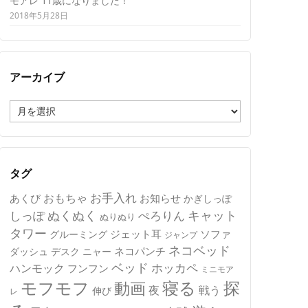
モアレ 11歳になりました！
2018年5月28日
アーカイブ
ア
ー
カ
イ
ブ
タグ
おもちゃ
お手入れ
あくび
お知らせ
かぎしっぽ
キャット
ぬくぬく
しっぽ
ぺろりん
ぬりぬり
タワー
ジェット耳
ソファ
グルーミング
ジャンプ
ネコベッド
ネコパンチ
デスク
ニャー
ダッシュ
ベッド
ホッカペ
ハンモック
フンフン
ミニモア
モフモフ
寝る
探
動画
夜
戦う
伸び
レ