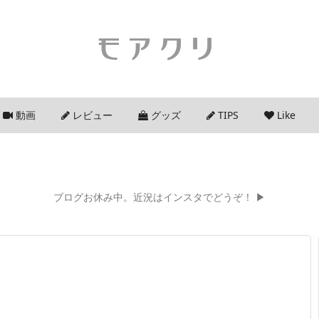
モアクリ
動画
レビュー
グッズ
TIPS
Like
ブログお休み中。近況はインスタでどうぞ！ ▶