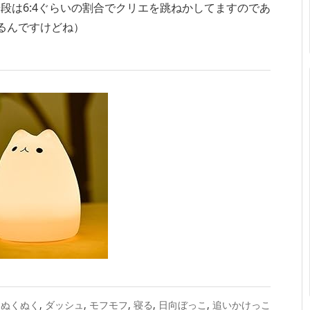
段は6:4ぐらいの割合でクリエを跳ねかしてますのであ
るんですけどね）
ぬくぬく
,
ダッシュ
,
モフモフ
,
寝る
,
日向ぼっこ
,
追いかけっこ