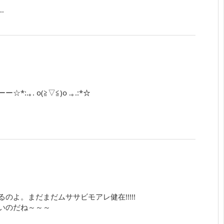
…
. o(≧▽≦)o .｡.:*☆
よ。まだまだムササビモアレ健在!!!!!
いのだね～～～