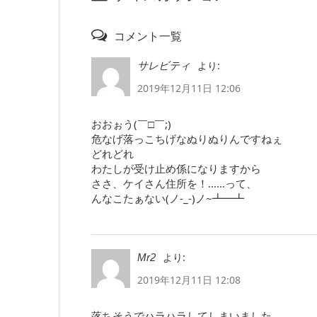
コメント一覧
より:
サレビティ
2019年12月11日 12:06
おおぉう(￣□￣;)
危なげ落っこちげなぬりぬりんですねぇ
どれどれ
わたしが受け止め係になりますから
ささ、ケイさん住所を！……って、
んなこたぁない(ノ-_-)ノ~┻━┻
より:
Mr2
2019年12月11日 12:08
落ちそうでハラハラしてしまいました