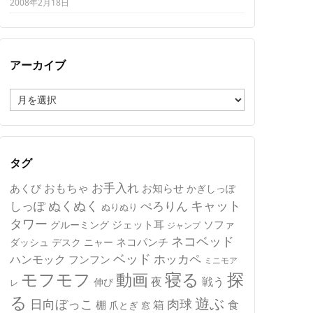
2008年2月18日
アーカイブ
ア
ー
カ
イ
ブ
タグ
おもちゃ
お手入れ
あくび
お知らせ
かぎしっぽ
キャット
ぬくぬく
しっぽ
ぺろりん
ぬりぬり
タワー
ジェット耳
ソファ
グルーミング
ジャンプ
ネコベッド
ネコパンチ
デスク
ニャー
ダッシュ
ベッド
ホッカペ
ハンモック
フンフン
ミニモア
モフモフ
寝る
探
動画
夜
戦う
伸び
レ
る
遊ぶ
日向ぼっこ
肉球
箱
食
棚
爪とぎ
窓