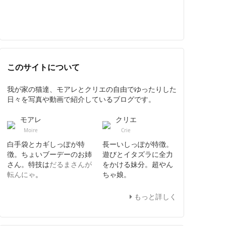
このサイトについて
我が家の猫達、モアレとクリエの自由でゆったりした
日々を写真や動画で紹介しているブログです。
モアレ
クリエ
Moire
Crie
白手袋とカギしっぽが特
長ーいしっぽが特徴。
徴。ちょいブーデーのお姉
遊びとイタズラに全力
さん。特技は
だるまさんが
をかける妹分。超やん
転んにゃ
。
ちゃ娘。
もっと詳しく