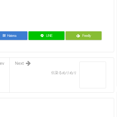
B!
Hatena
LINE
Feedly
ev
Next
伝染るぬりぬり