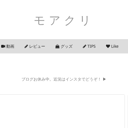
モアクリ
動画
レビュー
グッズ
TIPS
Like
ブログお休み中。近況はインスタでどうぞ！ ▶