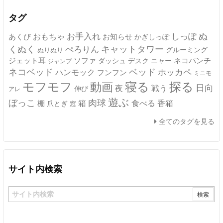
ブ
タグ
ぬ
おもちゃ
お手入れ
しっぽ
あくび
お知らせ
かぎしっぽ
キャットタワー
くぬく
ぺろりん
グルーミング
ぬりぬり
ジェット耳
ソファ
ネコパンチ
デスク
ニャー
ダッシュ
ジャンプ
ネコベッド
ベッド
ホッカペ
ハンモック
フンフン
ミニモ
モフモフ
寝る
探る
動画
日向
夜
戦う
伸び
アレ
遊ぶ
ぼっこ
肉球
箱
食べる
香箱
棚
爪とぎ
窓
全てのタグを見る
サイト内検索