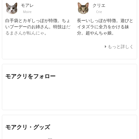
モアレ
クリエ
Moire
Crie
白手袋とカギしっぽが特徴。ちょ
長ーいしっぽが特徴。遊びと
いブーデーのお姉さん。特技は
だ
イタズラに全力をかける妹
るまさんが転んにゃ
。
分。超やんちゃ娘。
もっと詳しく
モアクリをフォロー
Twitter
Facebook
Feedly
YouTube
ニコニコ動画
In
モアクリ・グッズ