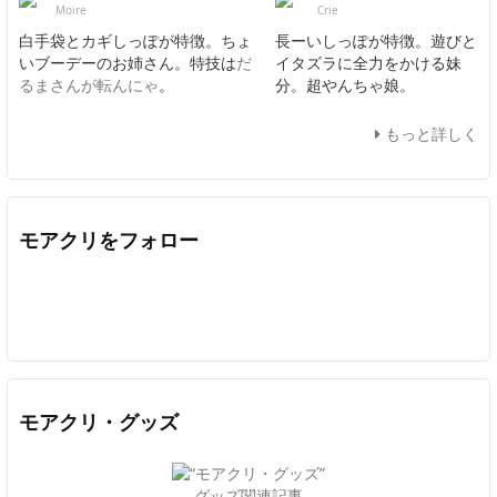
Moire
Crie
白手袋とカギしっぽが特徴。ちょ
長ーいしっぽが特徴。遊びと
いブーデーのお姉さん。特技は
だ
イタズラに全力をかける妹
るまさんが転んにゃ
。
分。超やんちゃ娘。
もっと詳しく
モアクリをフォロー
Twitter
Facebook
Feedly
YouTube
ニコニコ動画
In
モアクリ・グッズ
グッズ関連記事