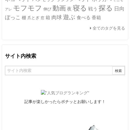
モフモフ
寝る
探る
動画
日向
夜
戦う
伸び
アレ
遊ぶ
ぼっこ
肉球
箱
食べる
香箱
棚
爪とぎ
窓
全てのタグを見る
サイト内検索
記事が楽しかったらポチッとお願いします！