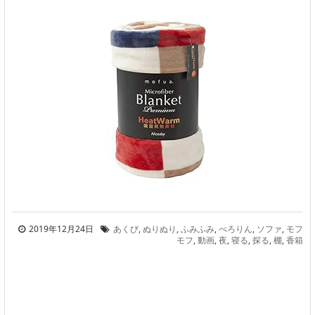
2019年12月24日
あくび
,
ぬりぬり
,
ふみふみ
,
ぺろりん
,
ソファ
,
モフ
モフ
,
動画
,
夜
,
寝る
,
探る
,
棚
,
香箱