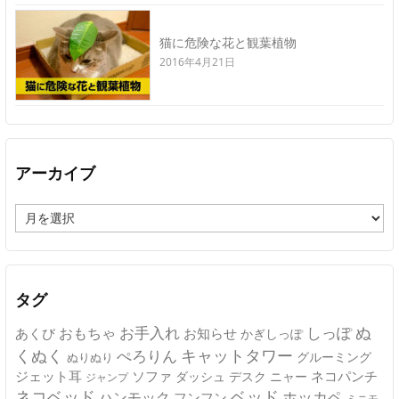
猫に危険な花と観葉植物
2016年4月21日
アーカイブ
ア
ー
カ
イ
ブ
タグ
ぬ
おもちゃ
お手入れ
しっぽ
あくび
お知らせ
かぎしっぽ
キャットタワー
くぬく
ぺろりん
グルーミング
ぬりぬり
ジェット耳
ソファ
ネコパンチ
デスク
ニャー
ダッシュ
ジャンプ
ネコベッド
ベッド
ホッカペ
ハンモック
フンフン
ミニモ