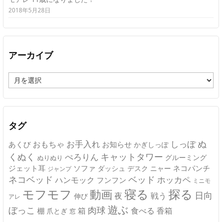
2018年5月28日
アーカイブ
ア
ー
カ
イ
ブ
タグ
ぬ
おもちゃ
お手入れ
しっぽ
あくび
お知らせ
かぎしっぽ
キャットタワー
くぬく
ぺろりん
グルーミング
ぬりぬり
ジェット耳
ソファ
ネコパンチ
デスク
ニャー
ダッシュ
ジャンプ
ネコベッド
ベッド
ホッカペ
ハンモック
フンフン
ミニモ
モフモフ
寝る
探る
動画
日向
夜
戦う
伸び
アレ
遊ぶ
ぼっこ
肉球
箱
食べる
香箱
棚
爪とぎ
窓