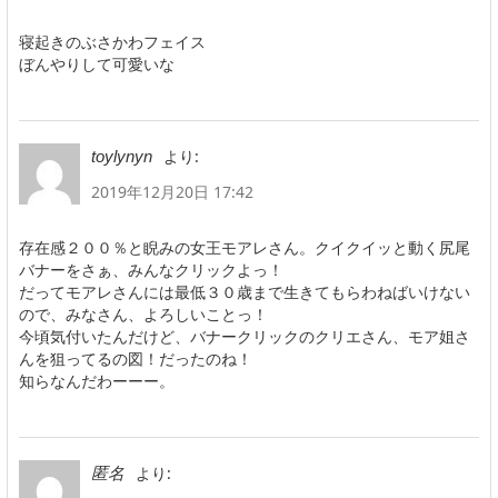
寝起きのぶさかわフェイス
ぼんやりして可愛いな
より:
toylynyn
2019年12月20日 17:42
存在感２００％と睨みの女王モアレさん。クイクイッと動く尻尾
バナーをさぁ、みんなクリックよっ！
だってモアレさんには最低３０歳まで生きてもらわねばいけない
ので、みなさん、よろしいことっ！
今頃気付いたんだけど、バナークリックのクリエさん、モア姐さ
んを狙ってるの図！だったのね！
知らなんだわーーー。
より:
匿名