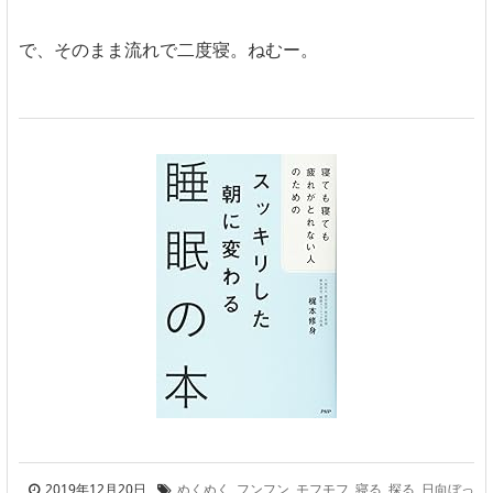
で、そのまま流れで二度寝。ねむー。
2019年12月20日
ぬくぬく
,
フンフン
,
モフモフ
,
寝る
,
探る
,
日向ぼっ