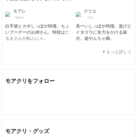
モアレ
クリエ
Moire
Crie
白手袋とカギしっぽが特徴。ちょ
長ーいしっぽが特徴。遊びと
いブーデーのお姉さん。特技は
だ
イタズラに全力をかける妹
るまさんが転んにゃ
。
分。超やんちゃ娘。
もっと詳しく
モアクリをフォロー
Twitter
Facebook
Feedly
YouTube
ニコニコ動画
In
モアクリ・グッズ