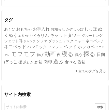
ー
カ
イ
ブ
タグ
ぬ
おもちゃ
お手入れ
しっぽ
あくび
お知らせ
かぎしっぽ
キャットタワー
くぬく
ぺろりん
グルーミング
ぬりぬり
ジェット耳
ソファ
ネコパンチ
デスク
ニャー
ダッシュ
ジャンプ
ネコベッド
ベッド
ホッカペ
ハンモック
フンフン
ミニモ
モフモフ
寝る
探る
動画
日向
夜
戦う
伸び
アレ
遊ぶ
ぼっこ
肉球
箱
食べる
香箱
棚
爪とぎ
窓
全てのタグを見る
サイト内検索