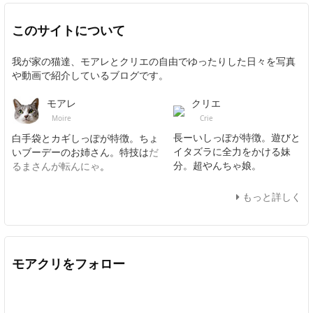
このサイトについて
我が家の猫達、モアレとクリエの自由でゆったりした日々を写真
や動画で紹介しているブログです。
クリエ
モアレ
Crie
Moire
長ーいしっぽが特徴。遊びと
白手袋とカギしっぽが特徴。ちょ
イタズラに全力をかける妹
いブーデーのお姉さん。特技は
だ
分。超やんちゃ娘。
るまさんが転んにゃ
。
もっと詳しく
モアクリをフォロー
Twitter
Facebook
Feedly
YouTube
ニコニコ動画
In