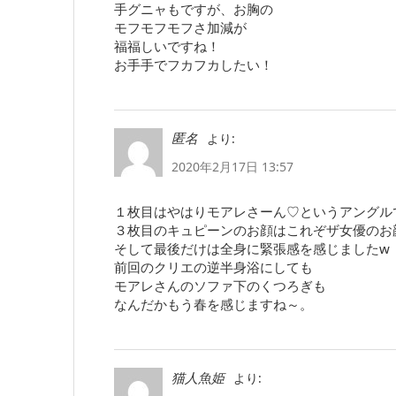
手グニャもですが、お胸の
モフモフモフさ加減が
福福しいですね！
お手手でフカフカしたい！
より:
匿名
2020年2月17日 13:57
１枚目はやはりモアレさーん♡というアングル
３枚目のキュピーンのお顔はこれぞザ女優のお
そして最後だけは全身に緊張感を感じましたw
前回のクリエの逆半身浴にしても
モアレさんのソファ下のくつろぎも
なんだかもう春を感じますね～。
より:
猫人魚姫