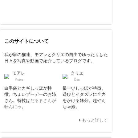
このサイトについて
我が家の猫達、モアレとクリエの自由でゆったりした
日々を写真や動画で紹介しているブログです。
モアレ
クリエ
Moire
Crie
白手袋とカギしっぽが特
長ーいしっぽが特徴。
徴。ちょいブーデーのお姉
遊びとイタズラに全力
さん。特技は
だるまさんが
をかける妹分。超やん
転んにゃ
。
ちゃ娘。
もっと詳しく