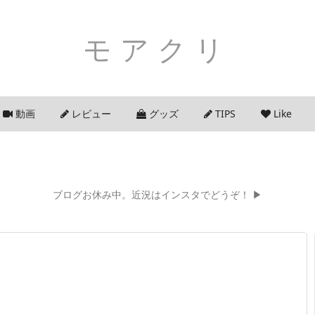
モアクリ
動画
レビュー
グッズ
TIPS
Like
ブログお休み中。近況はインスタでどうぞ！ ▶