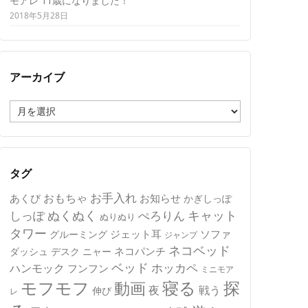
モアレ 11歳になりました！
2018年5月28日
アーカイブ
ア
ー
カ
イ
ブ
タグ
おもちゃ
お手入れ
あくび
お知らせ
かぎしっぽ
キャット
ぬくぬく
しっぽ
ぺろりん
ぬりぬり
タワー
ジェット耳
ソファ
グルーミング
ジャンプ
ネコベッド
ネコパンチ
デスク
ニャー
ダッシュ
ベッド
ホッカペ
ハンモック
フンフン
ミニモア
モフモフ
寝る
探
動画
夜
戦う
伸び
レ