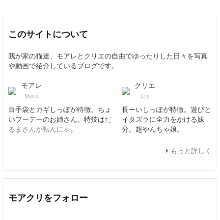
このサイトについて
我が家の猫達、モアレとクリエの自由でゆったりした日々を写真
や動画で紹介しているブログです。
モアレ
クリエ
Moire
Crie
白手袋とカギしっぽが特徴。ちょ
長ーいしっぽが特徴。遊びと
いブーデーのお姉さん。特技は
だ
イタズラに全力をかける妹
るまさんが転んにゃ
。
分。超やんちゃ娘。
もっと詳しく
モアクリをフォロー