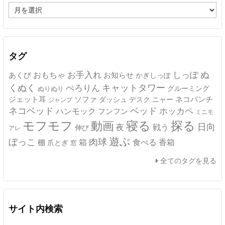
ア
ー
カ
イ
ブ
タグ
ぬ
おもちゃ
お手入れ
しっぽ
あくび
お知らせ
かぎしっぽ
キャットタワー
くぬく
ぺろりん
グルーミング
ぬりぬり
ジェット耳
ソファ
ネコパンチ
デスク
ニャー
ダッシュ
ジャンプ
ネコベッド
ベッド
ホッカペ
ハンモック
フンフン
ミニモ
モフモフ
寝る
探る
動画
日向
夜
戦う
伸び
アレ
遊ぶ
ぼっこ
肉球
箱
食べる
香箱
棚
爪とぎ
窓
全てのタグを見る
サイト内検索