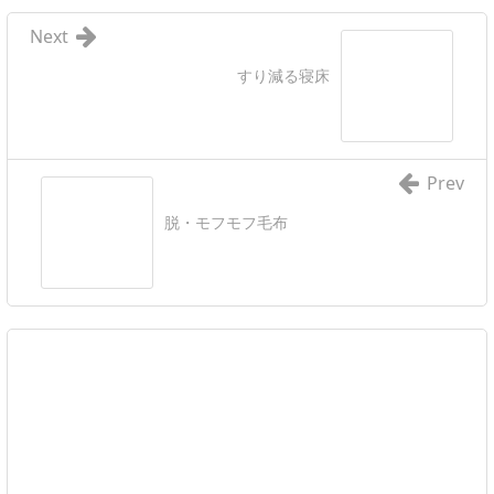
Next
すり減る寝床
Prev
脱・モフモフ毛布