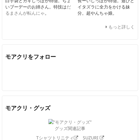
白手袋とカギしっぽが特徴。ちょ
長ーいしっぽが特徴。遊びと
いブーデーのお姉さん。特技は
だ
イタズラに全力をかける妹
るまさんが転んにゃ
。
分。超やんちゃ娘。
もっと詳しく
モアクリをフォロー
Twitter
Facebook
Feedly
YouTube
ニコニコ動画
In
モアクリ・グッズ
グッズ関連記事
Tシャツトリニティ
SUZURI