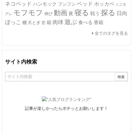
ネコベッド
ベッド
ホッカペ
ハンモック
フンフン
ミニモ
モフモフ
寝る
探る
動画
日向
夜
戦う
伸び
アレ
遊ぶ
ぼっこ
肉球
箱
食べる
香箱
棚
爪とぎ
窓
全てのタグを見る
サイト内検索
記事が楽しかったらポチッとお願いします！