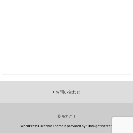
お問い合わせ
©
モアクリ
WordPress Luxeritas Theme is provided by "
Thought is free
".