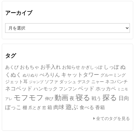
アーカイブ
ア
ー
カ
イ
ブ
タグ
ぬ
おもちゃ
お手入れ
しっぽ
あくび
お知らせ
かぎしっぽ
キャットタワー
くぬく
ぺろりん
グルーミング
ぬりぬり
ジェット耳
ソファ
ネコパンチ
デスク
ニャー
ダッシュ
ジャンプ
ネコベッド
ベッド
ホッカペ
ハンモック
フンフン
ミニモ
モフモフ
寝る
探る
動画
日向
夜
戦う
伸び
アレ
遊ぶ
ぼっこ
肉球
箱
食べる
香箱
棚
爪とぎ
窓
全てのタグを見る