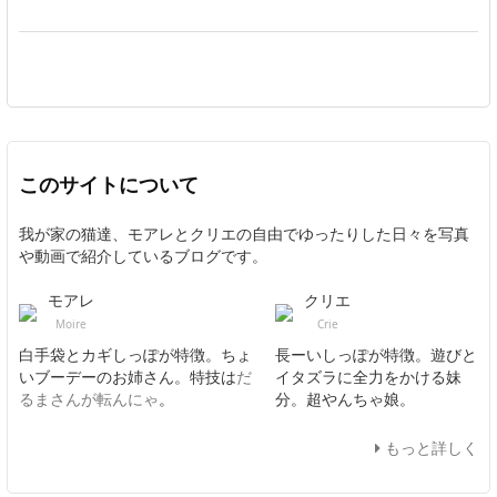
このサイトについて
我が家の猫達、モアレとクリエの自由でゆったりした日々を写真
や動画で紹介しているブログです。
モアレ
クリエ
Moire
Crie
白手袋とカギしっぽが特徴。ちょ
長ーいしっぽが特徴。遊びと
いブーデーのお姉さん。特技は
だ
イタズラに全力をかける妹
るまさんが転んにゃ
。
分。超やんちゃ娘。
もっと詳しく