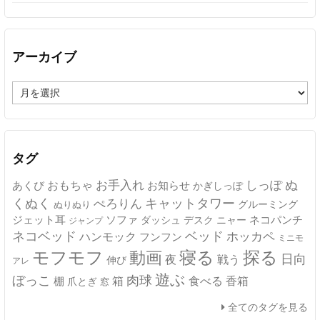
アーカイブ
ア
ー
カ
イ
ブ
タグ
ぬ
おもちゃ
お手入れ
しっぽ
あくび
お知らせ
かぎしっぽ
キャットタワー
くぬく
ぺろりん
グルーミング
ぬりぬり
ジェット耳
ソファ
ネコパンチ
デスク
ニャー
ダッシュ
ジャンプ
ネコベッド
ベッド
ホッカペ
ハンモック
フンフン
ミニモ
モフモフ
寝る
探る
動画
日向
夜
戦う
伸び
アレ
遊ぶ
ぼっこ
肉球
箱
食べる
香箱
棚
爪とぎ
窓
全てのタグを見る