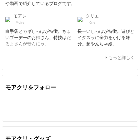
や動画で紹介しているブログです。
モアレ
クリエ
Moire
Crie
白手袋とカギしっぽが特徴。ちょ
長ーいしっぽが特徴。遊びと
いブーデーのお姉さん。特技は
だ
イタズラに全力をかける妹
るまさんが転んにゃ
。
分。超やんちゃ娘。
もっと詳しく
モアクリをフォロー
Twitter
Facebook
Feedly
YouTube
ニコニコ動画
In
モアクリ・グッズ