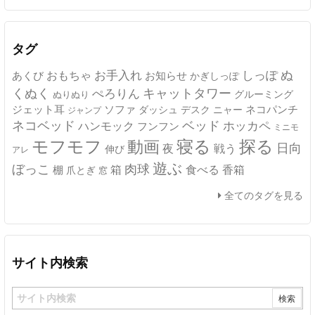
カ
イ
ブ
タグ
ぬ
おもちゃ
お手入れ
しっぽ
あくび
お知らせ
かぎしっぽ
キャットタワー
くぬく
ぺろりん
グルーミング
ぬりぬり
ジェット耳
ソファ
ネコパンチ
デスク
ニャー
ダッシュ
ジャンプ
ネコベッド
ベッド
ホッカペ
ハンモック
フンフン
ミニモ
モフモフ
寝る
探る
動画
日向
夜
戦う
伸び
アレ
遊ぶ
ぼっこ
肉球
箱
食べる
香箱
棚
爪とぎ
窓
全てのタグを見る
サイト内検索