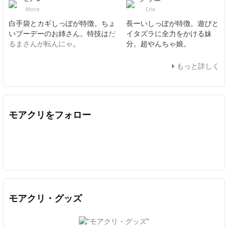
Moire
Crie
白手袋とカギしっぽが特徴。ちょ
長ーいしっぽが特徴。遊びと
いブーデーのお姉さん。特技は
だ
イタズラに全力をかける妹
るまさんが転んにゃ
。
分。超やんちゃ娘。
もっと詳しく
モアクリをフォロー
Twitter
Facebook
Feedly
YouTube
ニコニコ動画
In
モアクリ・グッズ