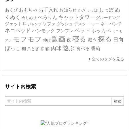
ぬ
おもちゃ
お手入れ
しっぽ
あくび
お知らせ
かぎしっぽ
キャットタワー
くぬく
ぺろりん
グルーミング
ぬりぬり
ジェット耳
ソファ
ネコパンチ
デスク
ニャー
ダッシュ
ジャンプ
ネコベッド
ベッド
ホッカペ
ハンモック
フンフン
ミニモ
モフモフ
寝る
探る
動画
日向
夜
戦う
伸び
アレ
遊ぶ
ぼっこ
肉球
箱
食べる
香箱
棚
爪とぎ
窓
全てのタグを見る
サイト内検索