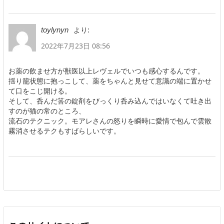
より:
toylynyn
2022年7月23日 08:56
お薬の飲ませ方が獣医以上レヴェルでいつも感心するんです。
揺り籠状態に抱っこして、薬をちゃんと見せて意識の端に置かせ
て口をこじ開ける。
そして、呑んだ筈の錠剤をびっくり呑み込んではいなくて吐き出
すのが猫の常のところ、
流石のテクニック。モアレさんの怒りを瞬時に愛情で包んで雲散
霧消させるテクもすばらしいです。