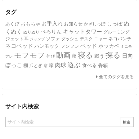
イ
ブ
タグ
ぬ
おもちゃ
お手入れ
しっぽ
あくび
お知らせ
かぎしっぽ
キャットタワー
くぬく
ぺろりん
グルーミング
ぬりぬり
ジェット耳
ソファ
ネコパンチ
デスク
ニャー
ダッシュ
ジャンプ
ネコベッド
ベッド
ホッカペ
ハンモック
フンフン
ミニモ
モフモフ
寝る
探る
動画
日向
夜
戦う
伸び
アレ
遊ぶ
ぼっこ
肉球
箱
食べる
香箱
棚
爪とぎ
窓
全てのタグを見る
サイト内検索