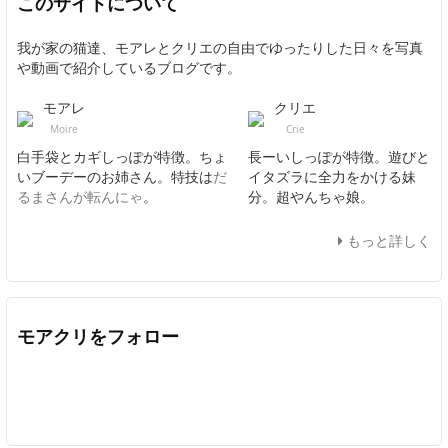
このサイトについて
我が家の猫達、モアレとクリエの自由でゆったりした日々を写真
や動画で紹介しているブログです。
モアレ
クリエ
Moire
Crie
白手袋とカギしっぽが特徴。ちょ
長ーいしっぽが特徴。遊びと
いブーデーのお姉さん。特技は
だ
イタズラに全力をかける妹
るまさんが転んにゃ
。
分。超やんちゃ娘。
もっと詳しく
モアクリをフォロー
Twitter
Facebook
Feedly
YouTube
ニコニコ動画
In