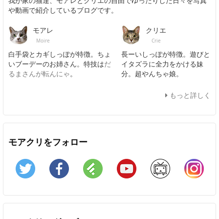
我が家の猫達、モアレとクリエの自由でゆったりした日々を写真
や動画で紹介しているブログです。
モアレ
クリエ
Moire
Crie
白手袋とカギしっぽが特徴。ちょ
長ーいしっぽが特徴。遊びと
いブーデーのお姉さん。特技は
だ
イタズラに全力をかける妹
るまさんが転んにゃ
。
分。超やんちゃ娘。
もっと詳しく
モアクリをフォロー
Twitter
Facebook
Feedly
YouTube
ニコニコ動画
In