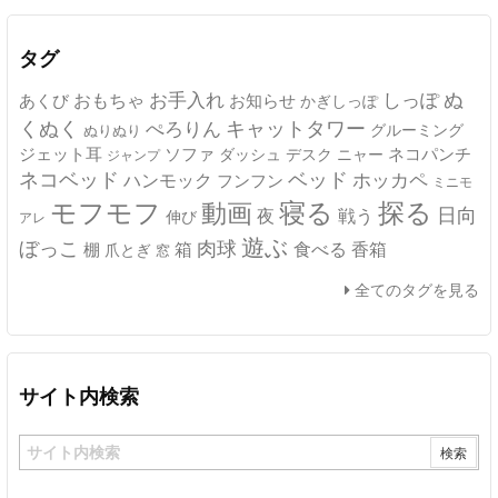
イ
ブ
タグ
ぬ
おもちゃ
お手入れ
しっぽ
あくび
お知らせ
かぎしっぽ
キャットタワー
くぬく
ぺろりん
グルーミング
ぬりぬり
ジェット耳
ソファ
ネコパンチ
デスク
ニャー
ダッシュ
ジャンプ
ネコベッド
ベッド
ホッカペ
ハンモック
フンフン
ミニモ
モフモフ
寝る
探る
動画
日向
夜
戦う
伸び
アレ
遊ぶ
ぼっこ
肉球
箱
食べる
香箱
棚
爪とぎ
窓
全てのタグを見る
サイト内検索