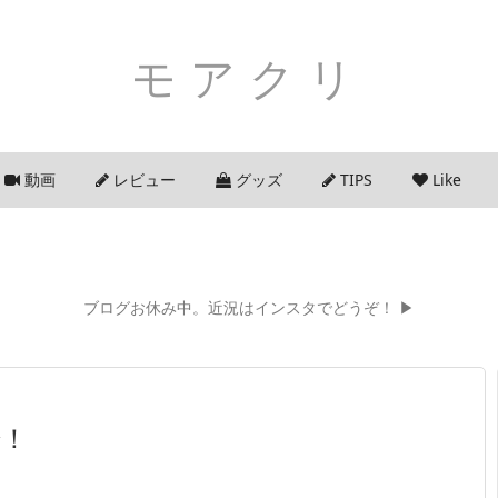
モアクリ
動画
レビュー
グッズ
TIPS
Like
ブログお休み中。近況はインスタでどうぞ！ ▶
始！