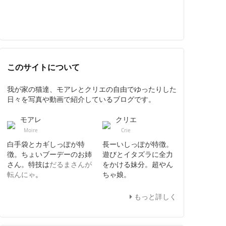
このサイトについて
我が家の猫達、モアレとクリエの自由でゆったりした
日々を写真や動画で紹介しているブログです。
モアレ
クリエ
Moire
Crie
白手袋とカギしっぽが特
長ーいしっぽが特徴。
徴。ちょいブーデーのお姉
遊びとイタズラに全力
さん。特技は
だるまさんが
をかける妹分。超やん
転んにゃ
。
ちゃ娘。
もっと詳しく