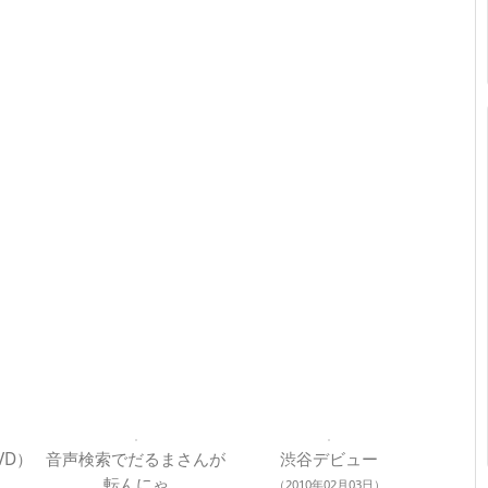
VD）
音声検索でだるまさんが
渋谷デビュー
転んにゃ
（2010年02月03日）