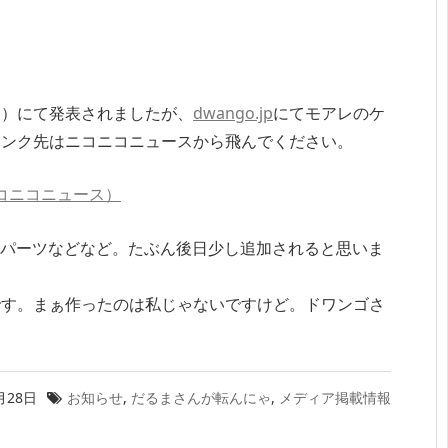
！
ス）にて発表されましたが、
dwango.jp
にてモアレのケ
リンク先はニコニコニュースから飛んでください。
コニコニュース）
コメパーツなどなど。たぶん後日少し追加されると思いま
です。まぁ作ったのは私じゃないですけど。ドワンゴさ
月28日
お知らせ
,
だるまさんが転んにゃ
,
メディア掲載情報