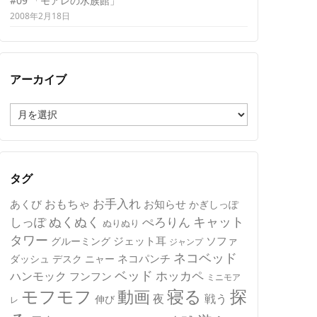
#09 「モアレの水族館」
2008年2月18日
アーカイブ
ア
ー
カ
イ
ブ
タグ
おもちゃ
お手入れ
あくび
お知らせ
かぎしっぽ
キャット
ぬくぬく
しっぽ
ぺろりん
ぬりぬり
タワー
ジェット耳
ソファ
グルーミング
ジャンプ
ネコベッド
ネコパンチ
デスク
ニャー
ダッシュ
ベッド
ホッカペ
ハンモック
フンフン
ミニモア
モフモフ
寝る
探
動画
夜
戦う
伸び
レ