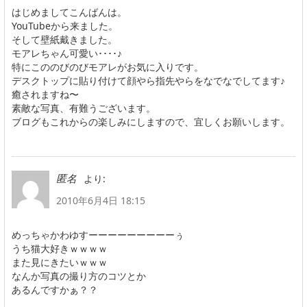
はじめましてこんばんは。
YouTubeから来ました。
そして壁紙戴きました。
モアレちゃん可愛い････♪
特にこののびのびモアレがお気に入りです。
デスクトップに貼り付けて顔やら指先やらをなでなでしてます♪
癒されますね〜
素敵な写真、有難うございます。
ブログもこれからの楽しみにしますので、宜しくお願いします。
より:
匿名
2010年6月4日 18:15
めっちゃかわゆすーーーーーーーーーぅ
うち猫大好きｗｗｗｗ
また見にきたいｗｗｗ
なんか写真の撮り方のコツとか
あるんですかぁ？？