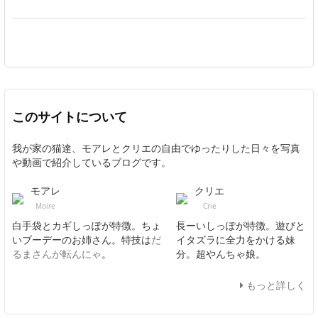
このサイトについて
我が家の猫達、モアレとクリエの自由でゆったりした日々を写真
や動画で紹介しているブログです。
モアレ
クリエ
Moire
Crie
白手袋とカギしっぽが特徴。ちょ
長ーいしっぽが特徴。遊びと
いブーデーのお姉さん。特技は
だ
イタズラに全力をかける妹
るまさんが転んにゃ
。
分。超やんちゃ娘。
もっと詳しく