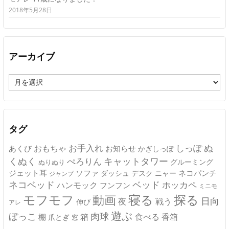
2018年5月28日
アーカイブ
ア
ー
カ
イ
ブ
タグ
ぬ
おもちゃ
お手入れ
しっぽ
あくび
お知らせ
かぎしっぽ
キャットタワー
くぬく
ぺろりん
グルーミング
ぬりぬり
ジェット耳
ソファ
ネコパンチ
デスク
ニャー
ダッシュ
ジャンプ
ネコベッド
ベッド
ホッカペ
ハンモック
フンフン
ミニモ
モフモフ
寝る
探る
動画
日向
夜
戦う
伸び
アレ
遊ぶ
ぼっこ
肉球
箱
食べる
香箱
棚
爪とぎ
窓