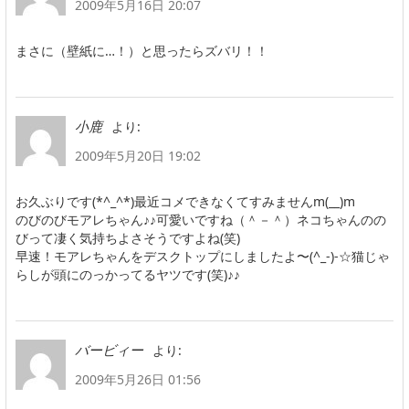
2009年5月16日 20:07
まさに（壁紙に…！）と思ったらズバリ！！
より:
小鹿
2009年5月20日 19:02
お久ぶりです(*^_^*)最近コメできなくてすみませんm(__)m
のびのびモアレちゃん♪♪可愛いですね（＾－＾）ネコちゃんのの
びって凄く気持ちよさそうですよね(笑)
早速！モアレちゃんをデスクトップにしましたよ〜(^_-)-☆猫じゃ
らしが頭にのっかってるヤツです(笑)♪♪
より:
バービィー
2009年5月26日 01:56