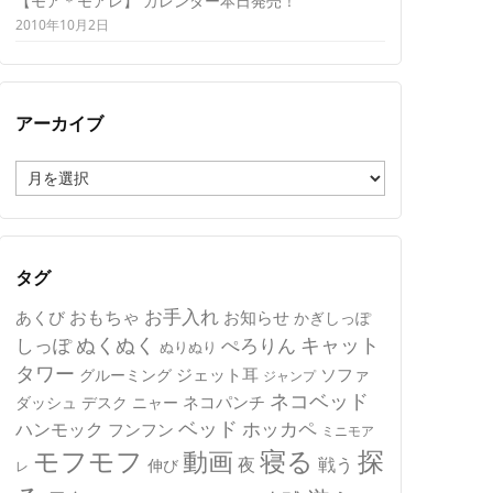
【モア＊モアレ】 カレンダー本日発売！
2010年10月2日
アーカイブ
ア
ー
カ
イ
ブ
タグ
おもちゃ
お手入れ
あくび
お知らせ
かぎしっぽ
キャット
ぬくぬく
しっぽ
ぺろりん
ぬりぬり
タワー
ジェット耳
ソファ
グルーミング
ジャンプ
ネコベッド
ネコパンチ
デスク
ニャー
ダッシュ
ベッド
ホッカペ
ハンモック
フンフン
ミニモア
モフモフ
寝る
探
動画
夜
戦う
伸び
レ