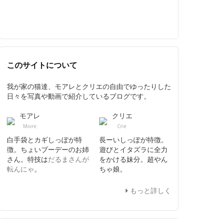
このサイトについて
我が家の猫達、モアレとクリエの自由でゆったりした
日々を写真や動画で紹介しているブログです。
モアレ
クリエ
Moire
Crie
白手袋とカギしっぽが特
長ーいしっぽが特徴。
徴。ちょいブーデーのお姉
遊びとイタズラに全力
さん。特技は
だるまさんが
をかける妹分。超やん
転んにゃ
。
ちゃ娘。
もっと詳しく