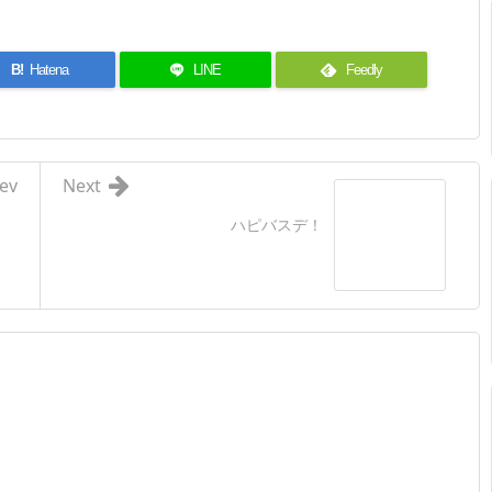
B!
Hatena
LINE
Feedly
ev
Next
ハピバスデ！