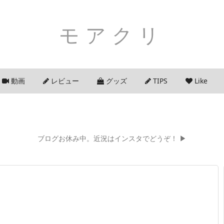
モアクリ
動画
レビュー
グッズ
TIPS
Like
ブログお休み中。近況はインスタでどうぞ！ ▶