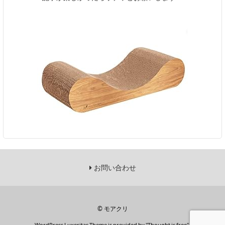
お問い合わせ
©
モアクリ
WordPress Luxeritas Theme is provided by "
Thought is free
".