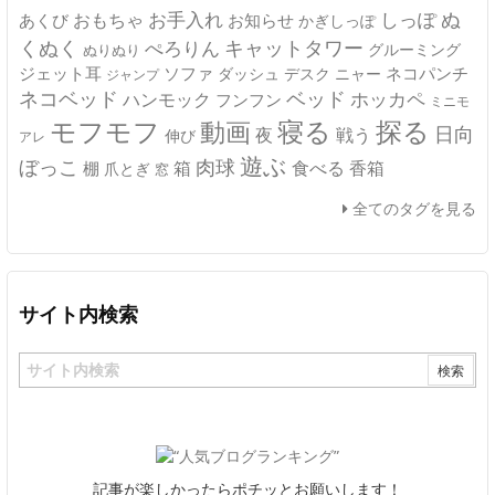
ぬ
おもちゃ
お手入れ
しっぽ
あくび
お知らせ
かぎしっぽ
キャットタワー
くぬく
ぺろりん
グルーミング
ぬりぬり
ジェット耳
ソファ
ネコパンチ
デスク
ニャー
ダッシュ
ジャンプ
ネコベッド
ベッド
ホッカペ
ハンモック
フンフン
ミニモ
モフモフ
寝る
探る
動画
日向
夜
戦う
伸び
アレ
遊ぶ
ぼっこ
肉球
箱
食べる
香箱
棚
爪とぎ
窓
全てのタグを見る
サイト内検索
記事が楽しかったらポチッとお願いします！