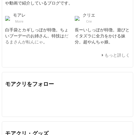
や動画で紹介しているブログです。
モアレ
クリエ
Moire
Crie
白手袋とカギしっぽが特徴。ちょ
長ーいしっぽが特徴。遊びと
いブーデーのお姉さん。特技は
だ
イタズラに全力をかける妹
るまさんが転んにゃ
。
分。超やんちゃ娘。
もっと詳しく
モアクリをフォロー
Twitter
Facebook
Feedly
YouTube
ニコニコ動画
In
モアクリ・グッズ