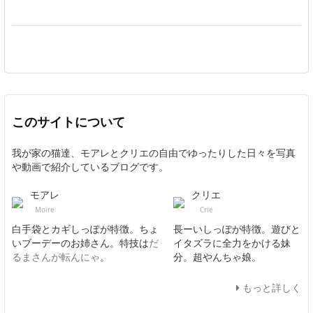
このサイトについて
我が家の猫達、モアレとクリエの自由でゆったりした日々を写真
や動画で紹介しているブログです。
モアレ
クリエ
Moire
Crie
白手袋とカギしっぽが特徴。ちょ
長ーいしっぽが特徴。遊びと
いブーデーのお姉さん。特技は
だ
イタズラに全力をかける妹
るまさんが転んにゃ
。
分。超やんちゃ娘。
もっと詳しく