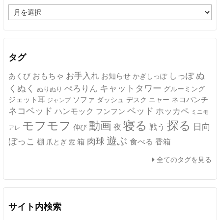
ア
ー
カ
イ
ブ
タグ
ぬ
おもちゃ
お手入れ
しっぽ
あくび
お知らせ
かぎしっぽ
キャットタワー
くぬく
ぺろりん
グルーミング
ぬりぬり
ジェット耳
ソファ
ネコパンチ
デスク
ニャー
ダッシュ
ジャンプ
ネコベッド
ベッド
ホッカペ
ハンモック
フンフン
ミニモ
モフモフ
寝る
探る
動画
日向
夜
戦う
伸び
アレ
遊ぶ
ぼっこ
肉球
箱
食べる
香箱
棚
爪とぎ
窓
全てのタグを見る
サイト内検索