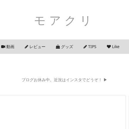
モアクリ
動画
レビュー
グッズ
TIPS
Like
ブログお休み中。近況はインスタでどうぞ！ ▶