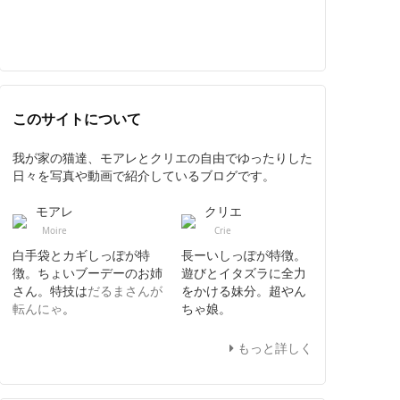
このサイトについて
我が家の猫達、モアレとクリエの自由でゆったりした
日々を写真や動画で紹介しているブログです。
モアレ
クリエ
Moire
Crie
白手袋とカギしっぽが特
長ーいしっぽが特徴。
徴。ちょいブーデーのお姉
遊びとイタズラに全力
さん。特技は
だるまさんが
をかける妹分。超やん
転んにゃ
。
ちゃ娘。
もっと詳しく