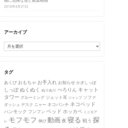
猫に危険な花と観葉植物
2016年4月21日
アーカイブ
ア
ー
カ
イ
ブ
タグ
おもちゃ
お手入れ
あくび
お知らせ
かぎしっぽ
キャット
ぬくぬく
しっぽ
ぺろりん
ぬりぬり
タワー
ジェット耳
ソファ
グルーミング
ジャンプ
ネコベッド
ネコパンチ
デスク
ニャー
ダッシュ
ベッド
ホッカペ
ハンモック
フンフン
ミニモア
モフモフ
寝る
探
動画
夜
戦う
伸び
レ