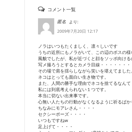
コメント一覧
より:
匿名
2009年7月20日 12:17
ノラはいつもたくましく、凛々しいです
うちの近所にもノラがいて、この辺のボスの様
風貌でしたが、私が近づくと顔をソッポ向ける
写メ撮ろうとするとカメラ目線・・・・・・・
その場で肩を揺らしながら笑いを堪えてました
ネコはとっても面白い生き物です。
また、人間の勝手な理由でネコを捨てるなんて
私には到底考えられない１つです。
本当に切ない出来事です。
心無い人たちの行動がなくなるように祈るばか
ちなみにモアレさん・・・・
セクシーポーズ・・・・
いつもですねw
足上げて・・・・