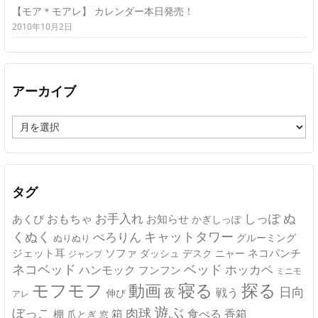
【モア＊モアレ】 カレンダー本日発売！
2010年10月2日
アーカイブ
ア
ー
カ
イ
ブ
タグ
ぬ
おもちゃ
お手入れ
しっぽ
あくび
お知らせ
かぎしっぽ
キャットタワー
くぬく
ぺろりん
グルーミング
ぬりぬり
ジェット耳
ソファ
ネコパンチ
デスク
ニャー
ダッシュ
ジャンプ
ネコベッド
ベッド
ホッカペ
ハンモック
フンフン
ミニモ
モフモフ
寝る
探る
動画
日向
夜
戦う
伸び
アレ
遊ぶ
ぼっこ
肉球
箱
食べる
香箱
棚
爪とぎ
窓