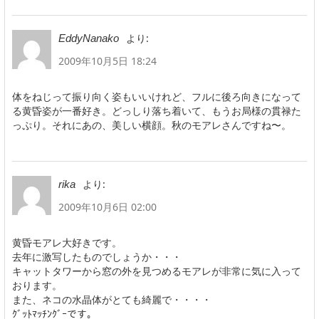
より:
EddyNanako
2009年10月5日 18:24
体をねじって振り向く姿もいいけれど、フルに後ろ向きになって
る黄昏姿が一番好き。どっしり落ち着いて、もうお局様の貫禄た
っぷり。それにあの、美しい横顔。秋のモアレさんですね〜。
より:
rika
2009年10月6日 02:00
黄昏モアレ大好きです。
去年に激写したものでしょうか・・・
キャットタワーから窓の外を見つめるモアレが非常に気に入って
おります。
また、ネコの水晶体がとても綺麗で・・・・
ｸﾞｯﾄﾏｯﾁﾝｸﾞｰです。