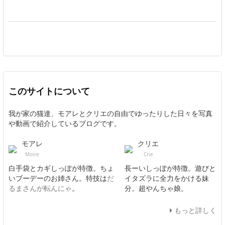
このサイトについて
我が家の猫達、モアレとクリエの自由でゆったりした日々を写真
や動画で紹介しているブログです。
モアレ
クリエ
Moire
Crie
白手袋とカギしっぽが特徴。ちょ
長ーいしっぽが特徴。遊びと
いブーデーのお姉さん。特技は
だ
イタズラに全力をかける妹
るまさんが転んにゃ
。
分。超やんちゃ娘。
もっと詳しく