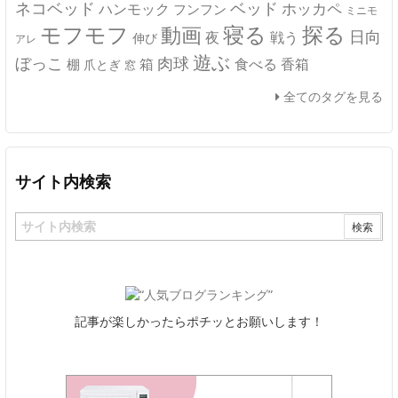
ネコベッド
ベッド
ホッカペ
ハンモック
フンフン
ミニモ
モフモフ
寝る
探る
動画
日向
夜
戦う
伸び
アレ
遊ぶ
ぼっこ
肉球
箱
食べる
香箱
棚
爪とぎ
窓
全てのタグを見る
サイト内検索
記事が楽しかったらポチッとお願いします！