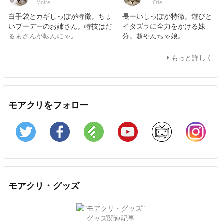
Moire
Crie
白手袋とカギしっぽが特徴。ちょ
長ーいしっぽが特徴。遊びと
いブーデーのお姉さん。特技は
だ
イタズラに全力をかける妹
るまさんが転んにゃ
。
分。超やんちゃ娘。
もっと詳しく
モアクリをフォロー
Twitter
Facebook
Feedly
YouTube
ニコニコ動画
In
モアクリ・グッズ
グッズ関連記事