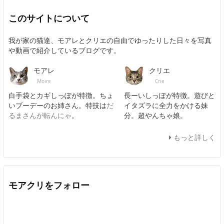
このサイトについて
我が家の猫達、モアレとクリエの自由でゆったりした日々を写真
や動画で紹介しているブログです。
モアレ
クリエ
Moire
Crie
白手袋とカギしっぽが特徴。ちょ
長ーいしっぽが特徴。遊びと
いブーデーのお姉さん。特技は
だ
イタズラに全力をかける妹
るまさんが転んにゃ
。
分。超やんちゃ娘。
もっと詳しく
モアクリをフォロー
Twitter
Facebook
Feedly
YouTube
ニコニコ動画
In