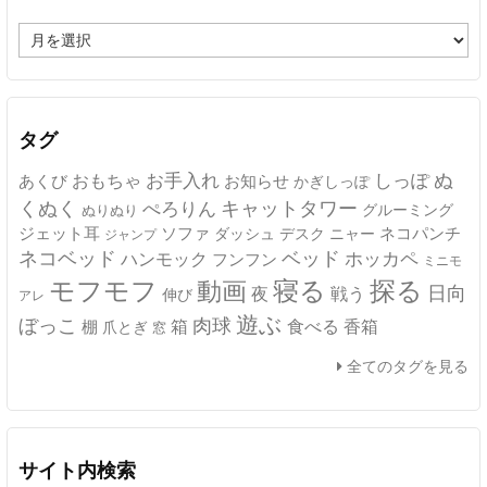
ア
ー
カ
イ
ブ
タグ
ぬ
おもちゃ
お手入れ
しっぽ
あくび
お知らせ
かぎしっぽ
キャットタワー
くぬく
ぺろりん
グルーミング
ぬりぬり
ジェット耳
ソファ
ネコパンチ
デスク
ニャー
ダッシュ
ジャンプ
ネコベッド
ベッド
ホッカペ
ハンモック
フンフン
ミニモ
モフモフ
寝る
探る
動画
日向
夜
戦う
伸び
アレ
遊ぶ
ぼっこ
肉球
箱
食べる
香箱
棚
爪とぎ
窓
全てのタグを見る
サイト内検索