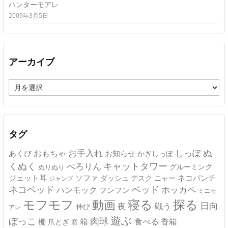
ハンターモアレ
2009年3月5日
アーカイブ
ア
ー
カ
イ
ブ
タグ
ぬ
おもちゃ
お手入れ
しっぽ
あくび
お知らせ
かぎしっぽ
キャットタワー
くぬく
ぺろりん
グルーミング
ぬりぬり
ジェット耳
ソファ
ネコパンチ
デスク
ニャー
ダッシュ
ジャンプ
ネコベッド
ベッド
ホッカペ
ハンモック
フンフン
ミニモ
モフモフ
寝る
探る
動画
日向
夜
戦う
伸び
アレ
遊ぶ
ぼっこ
肉球
箱
食べる
香箱
棚
爪とぎ
窓