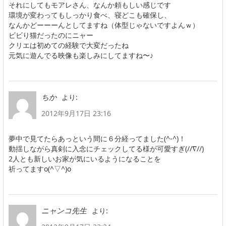
それにしてもモアレさん、なんか頼もしい感じです
環境が変わってもしっかり食べ、寝どこも確保し、
なんかどーーーんとしてますね（体型じゃないですよんｗ）
ビビり猫だったのにニャー
クリエは初めての経験で大変だったね
元気に遊んでる映像も楽しみにしてますね〜♪
より:
ちか
2012年9月17日 23:16
夢中で見てたらあっという間に６分経ってました(^-^)！
動揺しながら真剣に入念にチェックしてる様が可愛すぎ(//∇//)
2人とも新しいお家が気にいるようになることを
祈ってますo(^▽^)o
より:
ニャンコ先生