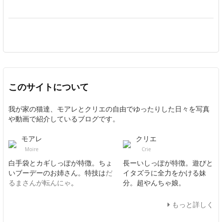
このサイトについて
我が家の猫達、モアレとクリエの自由でゆったりした日々を写真
や動画で紹介しているブログです。
モアレ
クリエ
Moire
Crie
白手袋とカギしっぽが特徴。ちょ
長ーいしっぽが特徴。遊びと
いブーデーのお姉さん。特技は
だ
イタズラに全力をかける妹
るまさんが転んにゃ
。
分。超やんちゃ娘。
もっと詳しく